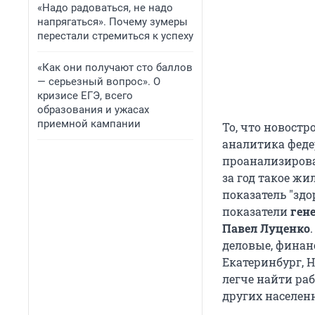
«Надо радоваться, не надо
напрягаться». Почему зумеры
перестали стремиться к успеху
«Как они получают сто баллов
— серьезный вопрос». О
кризисе ЕГЭ, всего
образования и ужасах
приемной кампании
То, что новост
аналитика феде
проанализирова
за год такое жи
показатель "здо
показатели
ген
Павел Луценко
деловые, финанс
Екатеринбург, Н
легче найти раб
других населен