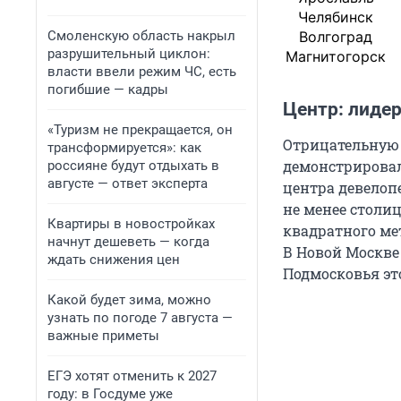
Челябинск
Смоленскую область накрыл
Волгоград
разрушительный циклон:
Магнитогорск
власти ввели режим ЧС, есть
погибшие — кадры
Центр: лиде
«Туризм не прекращается, он
Отрицательную 
трансформируется»: как
демонстрировал
россияне будут отдыхать в
августе — ответ эксперта
центра девелоп
не менее столи
Квартиры в новостройках
квадратного мет
начнут дешеветь — когда
В Новой Москве 
ждать снижения цен
Подмосковья это
Какой будет зима, можно
узнать по погоде 7 августа —
важные приметы
ЕГЭ хотят отменить к 2027
году: в Госдуме уже