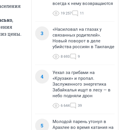
всегда к нему возвращаются
аселения
19 257
11
асько
,
шения
«Насиловал на глазах у
3
низ цены.
связанных родителей».
Новый поворот в деле
убийства россиян в Таиланде
8 693
9
Уехал за грибами на
4
«Крузаке» и пропал.
Заслуженного энергетика
Забайкалья ищут в лесу — в
небо подняли дрон
6 644
39
Молодой парень утонул в
5
Арахлее во время катания на