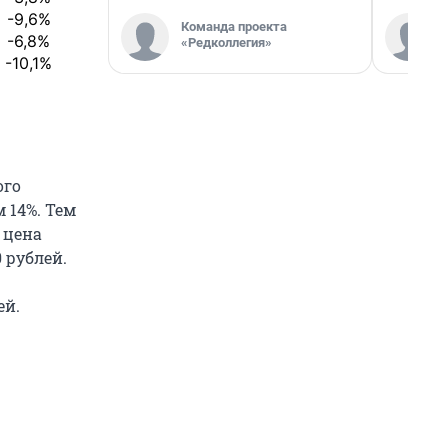
-9,6%
Команда проекта
-6,8%
«Редколлегия»
-10,1%
ого
 14%. Тем
 цена
 рублей.
ей.