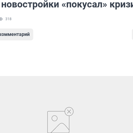
 новостройки «покусал» криз
318
 комментарий