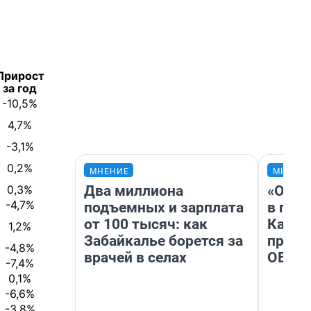
Прирост
за год
-10,5%
4,7%
-3,1%
0,2%
МНЕНИЕ
МНЕНИ
Два миллиона
«Огра
0,3%
-4,7%
подъемных и зарплата
в гол
от 100 тысяч: как
Как в
1,2%
Забайкалье борется за
профе
-4,8%
врачей в селах
ОВЗ
-7,4%
0,1%
-6,6%
-3,8%