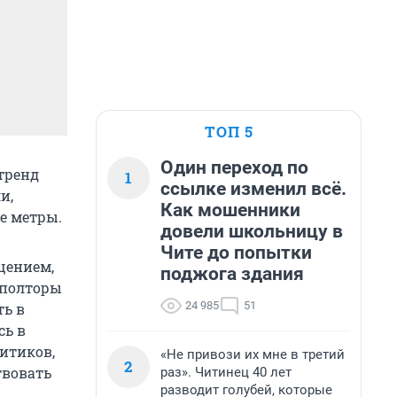
ТОП 5
Один переход по
тренд
1
ссылке изменил всё.
и,
Как мошенники
е метры.
довели школьницу в
Чите до попытки
щением,
поджога здания
 полторы
24 985
51
ть в
сь в
литиков,
«Не привози их мне в третий
2
твовать
раз». Читинец 40 лет
разводит голубей, которые