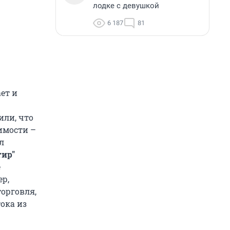
лодке с девушкой
6 187
81
ет и
или, что
жимости –
л
тир"
е
ер,
торговля,
тока из