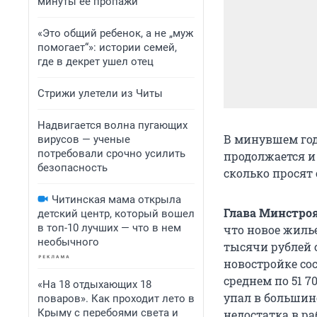
минуты ее пропажи
«Это общий ребенок, а не „муж
помогает“»: истории семей,
где в декрет ушел отец
Стрижи улетели из Читы
Надвигается волна пугающих
В минувшем год
вирусов — ученые
потребовали срочно усилить
продолжается и
безопасность
сколько просят
Читинская мама открыла
Глава Минстро
детский центр, который вошел
в топ-10 лучших — что в нем
что новое жилье
необычного
тысячи рублей с
новостройке сос
среднем по 51 7
«На 18 отдыхающих 18
упал в большин
поваров». Как проходит лето в
Крыму с перебоями света и
недостатка в р