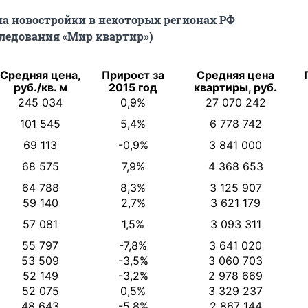
а новостройки в некоторых регионах РФ
ледования «Мир квартир»)
Средняя цена,
Прирост за
Средняя цена
руб./кв. м
2015 год
квартиры, руб.
245 034
0,9%
27 070 242
101 545
5,4%
6 778 742
69 113
-0,9%
3 841 000
68 575
7,9%
4 368 653
64 788
8,3%
3 125 907
59 140
2,7%
3 621 179
57 081
1,5%
3 093 311
55 797
-7,8%
3 641 020
53 509
-3,5%
3 060 703
52 149
-3,2%
2 978 669
52 075
0,5%
3 329 237
48 643
-5,8%
2 867 144