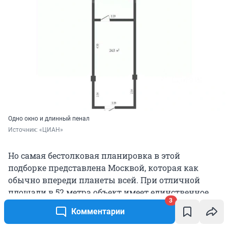
Одно окно и длинный пенал
Источник: 
«ЦИАН»
Но самая бестолковая планировка в этой
подборке представлена Москвой, которая как
обычно впереди планеты всей. При отличной
площади в 52 метра объект имеет единственное
3
окно и мега вытянутую конфигурацию в стиле
Комментарии
«трамвайчик». Многие собственники, продавая