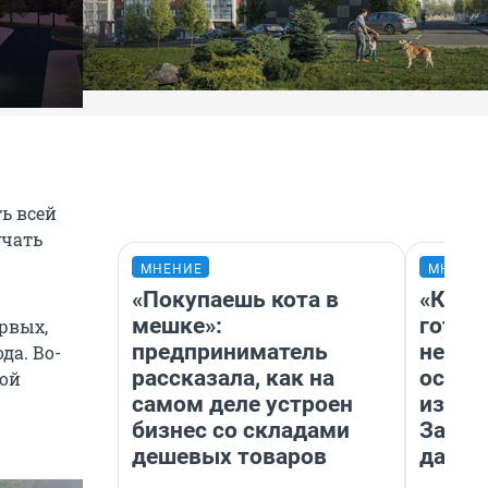
ь всей
учать
МНЕНИЕ
МНЕНИ
«Покупаешь кота в
«Кажд
мешке»:
готов
ервых,
предприниматель
неуро
да. Во-
рассказала, как на
осень
рой
самом деле устроен
избави
бизнес со складами
Зачем
дешевых товаров
дачу