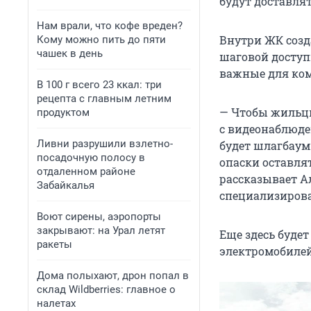
будут доставля
Нам врали, что кофе вреден?
Внутри ЖК созд
Кому можно пить до пяти
чашек в день
шаговой доступн
важные для ко
В 100 г всего 23 ккал: три
рецепта с главным летним
— Чтобы жильцы
продуктом
с видеонаблюде
Ливни разрушили взлетно-
будет шлагбаум 
посадочную полосу в
опаски оставля
отдаленном районе
рассказывает А
Забайкалья
специализирова
Воют сирены, аэропорты
закрывают: на Урал летят
Еще здесь буде
ракеты
электромобилей
Дома полыхают, дрон попал в
склад Wildberries: главное о
налетах