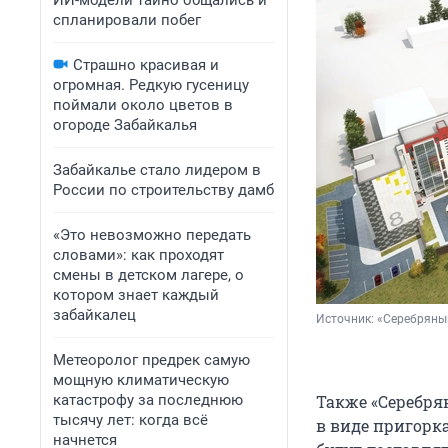
ИИ-модели тайно общались и
спланировали побег
Страшно красивая и
огромная. Редкую гусеницу
поймали около цветов в
огороде Забайкалья
Забайкалье стало лидером в
России по строительству дамб
«Это невозможно передать
словами»: как проходят
смены в детском лагере, о
котором знает каждый
забайкалец
Источник: 
«Серебряны
Метеоролог предрек самую
мощную климатическую
катастрофу за последнюю
Также «Серебря
тысячу лет: когда всё
в виде пригорк
начнется