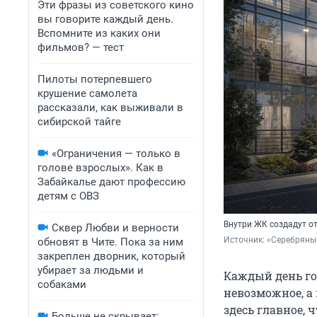
Эти фразы из советского кино
вы говорите каждый день.
Вспомните из каких они
фильмов? — тест
Пилоты потерпевшего
крушение самолета
рассказали, как выживали в
сибирской тайге
«Ограничения — только в
голове взрослых». Как в
Забайкалье дают профессию
детям с ОВЗ
Внутри ЖК создадут о
Сквер Любви и верности
Источник: 
«Серебряны
обновят в Чите. Пока за ним
закреплен дворник, который
убирает за людьми и
Каждый день го
собаками
невозможное, а
здесь главное, 
Больше не скрывает: