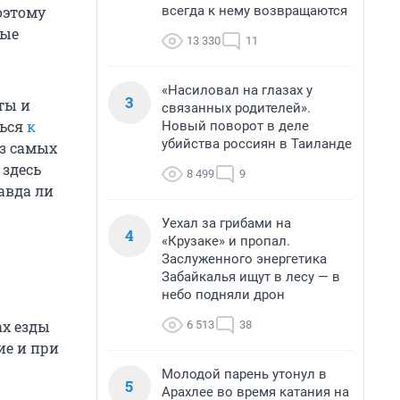
всегда к нему возвращаются
оэтому
рые
13 330
11
«Насиловал на глазах у
3
ты и
связанных родителей».
ться
к
Новый поворот в деле
убийства россиян в Таиланде
из самых
 здесь
8 499
9
авда ли
Уехал за грибами на
4
«Крузаке» и пропал.
Заслуженного энергетика
Забайкалья ищут в лесу — в
небо подняли дрон
ах езды
6 513
38
ие и при
Молодой парень утонул в
5
Арахлее во время катания на