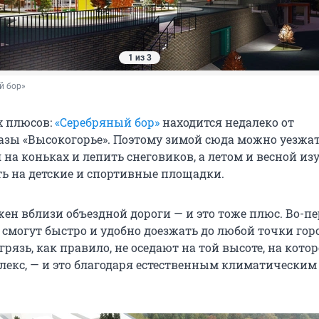
1 из 3
й бор»
х плюсов:
«Серебряный бор»
находится недалеко от
зы «Высокогорье». Поэтому зимой сюда можно уезжат
 на коньках и лепить снеговиков, а летом и весной из
ть на детские и спортивные площадки.
ен вблизи объездной дороги — и это тоже плюс. Во-п
смогут быстро и удобно доезжать до любой точки горо
грязь, как правило, не оседают на той высоте, на кото
лекс, — и это благодаря естественным климатическим