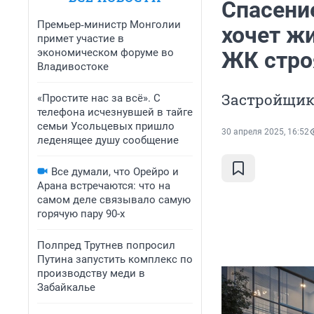
Спасение
Премьер‑министр Монголии
хочет жи
примет участие в
экономическом форуме во
ЖК стро
Владивостоке
Застройщик 
«Простите нас за всё». С
телефона исчезнувшей в тайге
семьи Усольцевых пришло
30 апреля 2025, 16:52
леденящее душу сообщение
Все думали, что Орейро и
Арана встречаются: что на
самом деле связывало самую
горячую пару 90-х
Полпред Трутнев попросил
Путина запустить комплекс по
производству меди в
Забайкалье