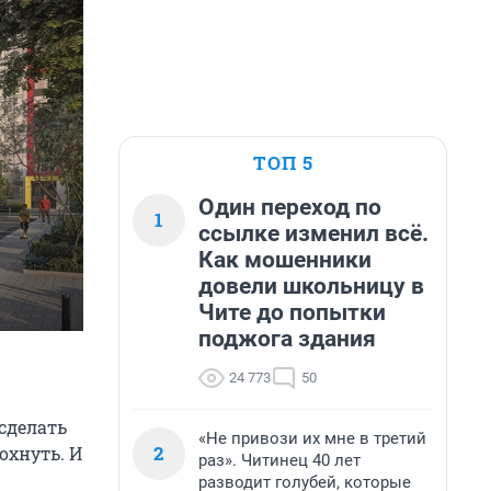
ТОП 5
Один переход по
1
ссылке изменил всё.
Как мошенники
довели школьницу в
Чите до попытки
поджога здания
24 773
50
сделать
«Не привози их мне в третий
2
охнуть. И
раз». Читинец 40 лет
разводит голубей, которые