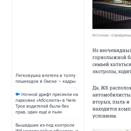
Источник: 
«Серебряны
Из неочевидны
горнолыжной ба
семьей кататься
экотропы, ходи
Легковушка влетела в толпу
пешеходов в Омске — кадры
Да, ЖК располож
автомобилисты 
Ночной дрифт пресекли на
парковке «Абсолюта» в Чите.
вторых, пыль и 
Трое водителей были без
находится комп
прав, один еще и пьян
условиям.
Вышедшие из-под контроля