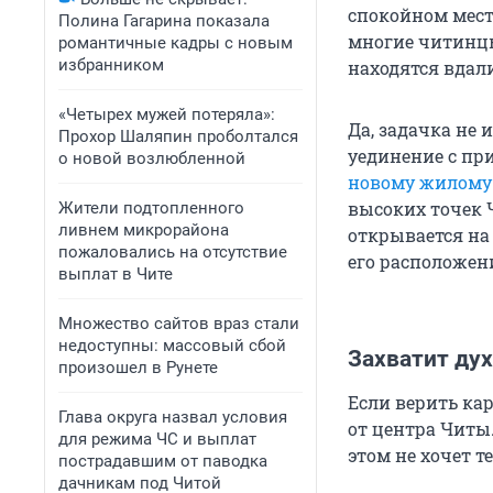
спокойном мест
Полина Гагарина показала
многие читинцы
романтичные кадры с новым
избранником
находятся вдали
«Четырех мужей потеряла»:
Да, задачка не 
Прохор Шаляпин проболтался
уединение с при
о новой возлюбленной
новому жилому 
высоких точек 
Жители подтопленного
ливнем микрорайона
открывается на
пожаловались на отсутствие
его расположен
выплат в Чите
Множество сайтов враз стали
недоступны: массовый сбой
Захватит дух
произошел в Рунете
Если верить кар
Глава округа назвал условия
от центра Читы.
для режима ЧС и выплат
этом не хочет т
пострадавшим от паводка
дачникам под Читой