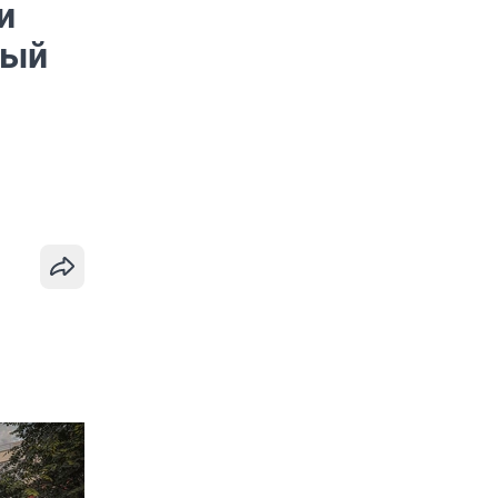
и
вый