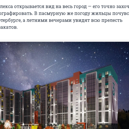
екса открывается вид на весь город — его точно захо
ографировать. В пасмурную же погоду жильцы почув
етербурге, а летними вечерами увидят всю прелесть
закатов.