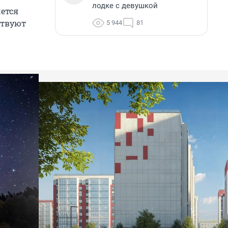
лодке с девушкой
чется
ствуют
5 944
81