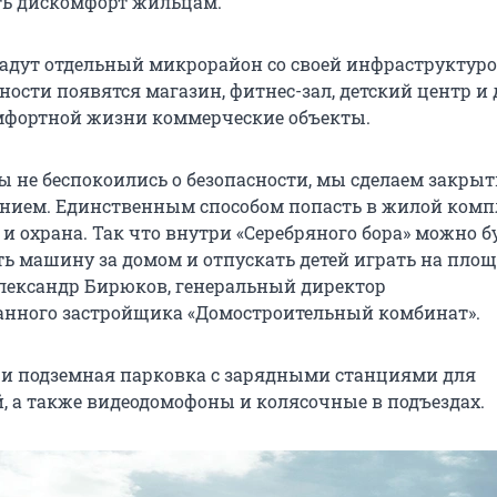
ть дискомфорт жильцам.
адут отдельный микрорайон со своей инфраструктуро
ости появятся магазин, фитнес-зал, детский центр и 
мфортной жизни коммерческие объекты.
 не беспокоились о безопасности, мы сделаем закры
нием. Единственным способом попасть в жилой комп
и охрана. Так что внутри «Серебряного бора» можно бу
ть машину за домом и отпускать детей играть на площ
лександр Бирюков, генеральный директор
нного застройщика «Домостроительный комбинат».
т и подземная парковка с зарядными станциями для
, а также видеодомофоны и колясочные в подъездах.