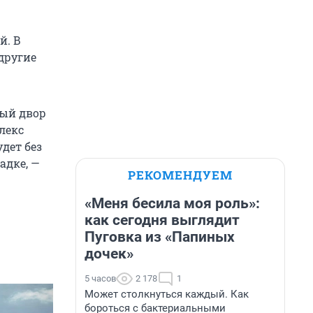
й. В
другие
тый двор
лекс
дет без
адке, —
РЕКОМЕНДУЕМ
«Меня бесила моя роль»:
как сегодня выглядит
Пуговка из «Папиных
дочек»
5 часов
2 178
1
Может столкнуться каждый. Как
бороться с бактериальными