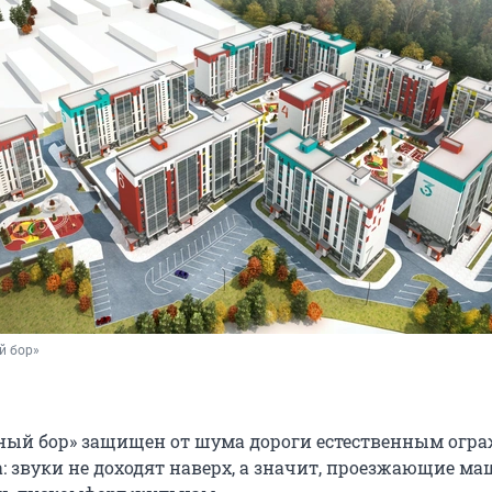
й бор»
ный бор» защищен от шума дороги естественным огр
а: звуки не доходят наверх, а значит, проезжающие м