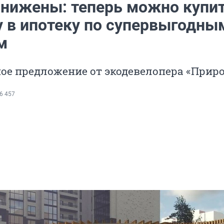
снижены: теперь можно купи
у в ипотеку по супервыгодны
м
ое предложение от экодевелопера «Приро
6 457