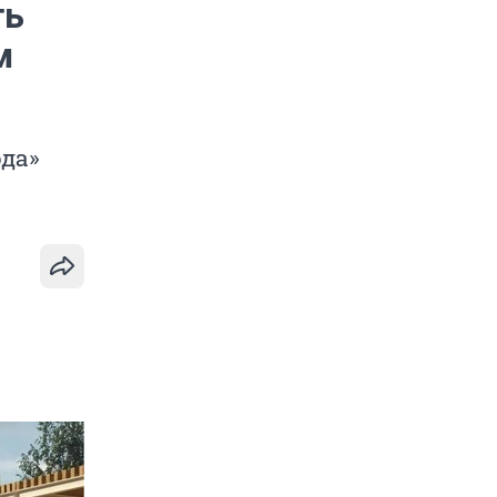
ть
м
да»