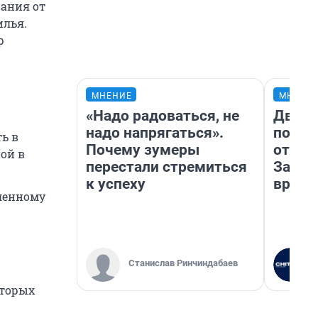
вания от
илья.
р
МНЕНИЕ
МНЕНИ
«Надо радоваться, не
Два м
надо напрягаться».
подъе
ь в
Почему зумеры
от 100
ой в
перестали стремиться
Забай
к успеху
враче
ленному
Станислав Ринчиндабаев
оторых