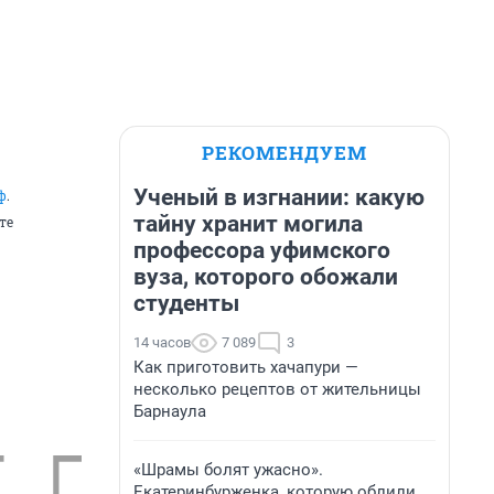
РЕКОМЕНДУЕМ
Ученый в изгнании: какую
ф
.
тайну хранит могила
те
профессора уфимского
вуза, которого обожали
студенты
14 часов
7 089
3
Как приготовить хачапури —
несколько рецептов от жительницы
Барнаула
«Шрамы болят ужасно».
Екатеринбурженка, которую облили