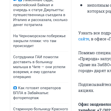
Лимонные сады,
неполным с
европейский Байкал и
очередь к статуе Джульетты:
которых род
путешественница съездила в
Италию и рассказала, сколько
денег потратила
Узнать все под
На Черноморском побережье
сайте
, в офисе 
закрыли пляжи: что там
происходит
Помимо специал
Сотрудники ГАИ помогли
«Природа» запус
доставить в больницу
«Доме на ЗабВО»
малыша в Чите — они успели
городе» дарят к
вовремя, и ему сделали
операцию
Подписывайтес
Как готовят операторов
акциях.
БПЛА в Забайкалье:
фоторепортаж
Офис экодевело
Старинную больницу Красного
телефон: +7 (3022