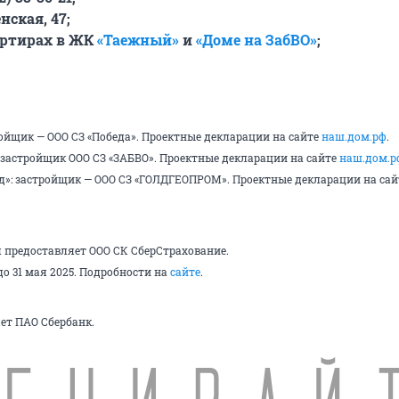
нская, 47;
артирах в ЖК
«Таежный»
и
«Доме на ЗабВО»
;
ойщик — ООО СЗ «Победа». Проектные декларации на сайте
наш.дом.рф
.
 застройщик ООО СЗ «ЗАБВО». Проектные декларации на сайте
наш.дом.р
»: застройщик — ООО СЗ «ГОЛДГЕОПРОМ». Проектные декларации на сай
я предоставляет ООО СК СберСтрахование.
о 31 мая 2025. Подробности на
сайте
.
ет ПАО Сбербанк.