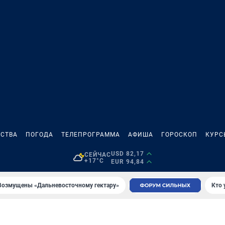
СТВА
ПОГОДА
ТЕЛЕПРОГРАММА
АФИША
ГОРОСКОП
КУРС
USD 82,17
СЕЙЧАС
+17°C
EUR 94,84
Возмущены «Дальневосточному гектару»
Кто 