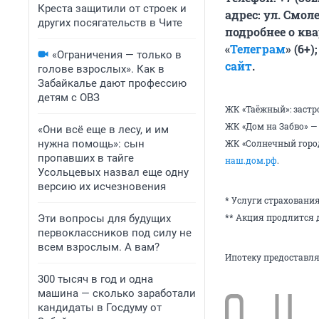
Креста защитили от строек и
адрес: ул. Смоле
других посягательств в Чите
подробнее о кв
«
Телеграм
» (6+);
«Ограничения — только в
сайт
.
голове взрослых». Как в
Забайкалье дают профессию
детям с ОВЗ
ЖК «Таёжный»: застр
ЖК «Дом на Забво» —
«Они всё еще в лесу, и им
нужна помощь»: сын
ЖК «Солнечный город
пропавших в тайге
наш.дом.рф
.
Усольцевых назвал еще одну
версию их исчезновения
* Услуги страховани
** Акция продлится д
Эти вопросы для будущих
первоклассников под силу не
всем взрослым. А вам?
Ипотеку предоставля
300 тысяч в год и одна
машина — сколько заработали
кандидаты в Госдуму от