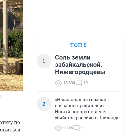
ТОП 5
Соль земли
1
забайкальской.
Нижегородцевы
18 893
19
и
«Насиловал на глазах у
2
связанных родителей».
Новый поворот в деле
убийства россиян в Таиланде
отеку по
9 355
9
ропиться.