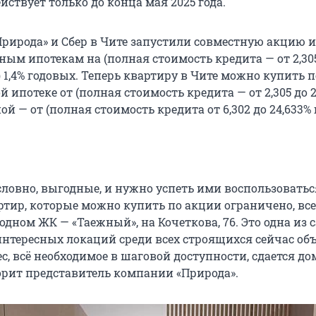
ствует только до конца мая 2025 года.
Природа» и Сбер в Чите запустили совместную акцию 
ным ипотекам на (полная стоимость кредита — от 2,30
) 1,4% годовых. Теперь квартиру в Чите можно купить п
 ипотеке от (полная стоимость кредита — от 2,305 до 2
ной — от (полная стоимость кредита от 6,302 до 24,633%
словно, выгодные, и нужно успеть ими воспользоватьс
ртир, которые можно купить по акции ограничено, все
дном ЖК — «Таежный», на Кочеткова, 76. Это одна из
нтересных локаций среди всех строящихся сейчас объ
ес, всё необходимое в шаговой доступности, сдается до
ворит представитель компании «Природа».