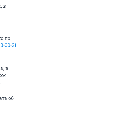
, в
о на
38-30-21
.
к, в
ном
.
ать об