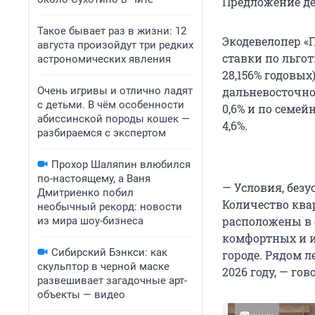
Предложение дей
Такое бывает раз в жизни: 12
Экодевелопер «
августа произойдут три редких
ставки по льгот
астрономических явления
28,156% годовых
Очень игривы и отлично ладят
дальневосточной
с детьми. В чём особенности
0,6% и по семей
абиссинской породы кошек —
4,6%.
разбираемся с экспертом
Прохор Шаляпин влюбился
по-настоящему, а Ваня
— Условия, безу
Дмитриенко побил
Количество ква
необычный рекорд: новости
расположены в о
из мира шоу-бизнеса
комфортных и и
Сибирский Бэнкси: как
городе. Рядом л
скульптор в черной маске
2026 году, — го
развешивает загадочные арт-
объекты — видео