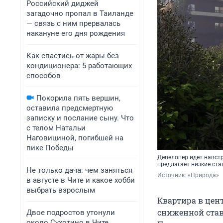
Российский диджей
загадочно пропал в Таиланде
— связь с ним прервалась
накануне его дня рождения
Как спастись от жары без
кондиционера: 5 работающих
способов
Покорила пять вершин,
оставила предсмертную
записку и послание сыну. Что
с телом Натальи
Наговициной, погибшей на
пике Победы
Девелопер идет навстр
предлагает низкие ста
Не только дача: чем заняться
Источник: 
«Природа»
в августе в Чите и какое хобби
выбрать взрослым
Квартира в цент
сниженной ставк
Двое подростов утонули
около Сухотино в Чите