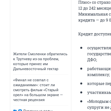
Плюс» со страх
12 до 242 месяц
Минимальная су
кредита — до 9 0
Кредит доступе
осуществля
государств
Жители Смоленки обратились
к Трутневу из-за проблем,
ДФО;
которые принес им
работающи
Дальневосточный гектар
комплексу;
«Финал не совпал с
которые пе
ожиданиями»: стоит ли
смотреть фильм «Старый
участникам
орел» на большом экране —
честная рецензия
«Молодым с
супруги не 