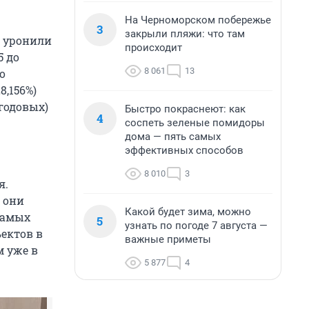
На Черноморском побережье
3
закрыли пляжи: что там
и уронили
происходит
5 до
8 061
13
о
8,156%)
 годовых)
Быстро покраснеют: как
4
соспеть зеленые помидоры
дома — пять самых
эффективных способов
8 010
3
я.
 они
Какой будет зима, можно
 самых
5
узнать по погоде 7 августа —
ектов в
важные приметы
м уже в
5 877
4