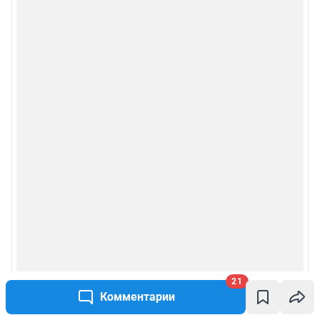
Сообщить новость
Рубрики
Реклама на сайте
Прайс-лист
О компании
Наши награды
Наши вакансии
21
Техподдержка
Комментарии