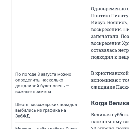
Одновременно с
Понтию Пилату.
Иисус. Боялись,
воскресении. Пи
запечатали. По
воскресения Хри
оставалась нетр
подходил к пещ
В христианской
По погоде 8 августа можно
вспоминают толь
определить, насколько
дождливой будет осень —
ожидание Пасхи
важные приметы
Когда Велика
Шесть пассажирских поездов
выбились из графика на
Великая суббот
ЗабЖД
пасхальному во
20 апреля, поэт