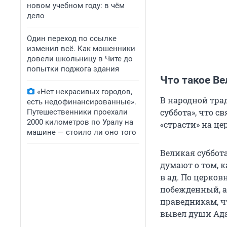
новом учебном году: в чём
дело
Один переход по ссылке
изменил всё. Как мошенники
довели школьницу в Чите до
попытки поджога здания
Что такое Ве
«Нет некрасивых городов,
В народной тра
есть недофинансированные».
суббота», что 
Путешественники проехали
2000 километров по Уралу на
«страсти» на ц
машине — стоило ли оно того
Великая суббот
думают о том, к
в ад. По церко
побежденный, а
праведникам, чт
вывел души Адам