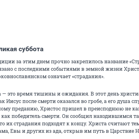
ликая суббота
диции за этим днем прочно закрепилось название «Ст
связано с последними событиями в земной жизни Христ
ерковнославянском означает «страдания».
а — это время тишины и ожидания. В этот день христи
ак Иисус после смерти оказался во гробе, а его душа с
вному преданию, Христос пришел в преисподнюю не ка
 как победитель смерти. Он сообщил находившимся т
о их страдания подходят к концу. Христа считают тем
а, Евы и других из ада, открыв им путь в Царствие Н