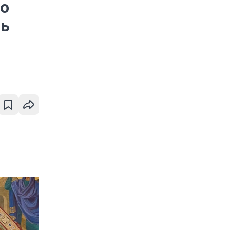
то
нь