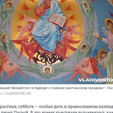
вершает Великий пост и подводит к главному христианскому празднику — Пас
ол / VLADIVOSTOK1.RU
растная, суббота — особая дата в православном календ
перед Пасхой. В это время христиане вспоминают, как