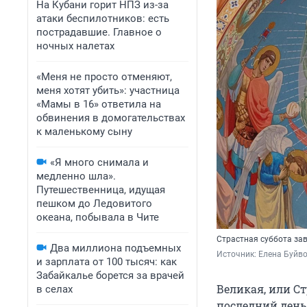
На Кубани горит НПЗ из-за
атаки беспилотников: есть
пострадавшие. Главное о
ночных налетах
«Меня не просто отменяют,
меня хотят убить»: участница
«Мамы в 16» ответила на
обвинения в домогательствах
к маленькому сыну
«Я много снимала и
медленно шла».
Путешественница, идущая
пешком до Ледовитого
океана, побывала в Чите
Страстная суббота за
Два миллиона подъемных
Источник: 
Елена Буйв
и зарплата от 100 тысяч: как
Забайкалье борется за врачей
Великая, или Ст
в селах
последний день 