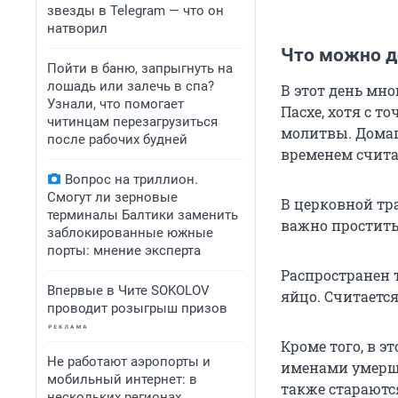
звезды в Telegram — что он
натворил
Что можно д
Пойти в баню, запрыгнуть на
лошадь или залечь в спа?
В этот день мн
Узнали, что помогает
Пасхе, хотя с 
читинцам перезагрузиться
молитвы. Дома
после рабочих будней
временем счита
Вопрос на триллион.
Смогут ли зерновые
В церковной тр
терминалы Балтики заменить
важно простить
заблокированные южные
порты: мнение эксперта
Распространен 
Впервые в Чите SOKOLOV
яйцо. Считается
проводит розыгрыш призов
Кроме того, в э
Не работают аэропорты и
именами умерши
мобильный интернет: в
также стараютс
нескольких регионах