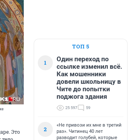
ТОП 5
Один переход по
1
ссылке изменил всё.
Как мошенники
довели школьницу в
Чите до попытки
поджога здания
25 597
59
хе
«Не привози их мне в третий
2
раз». Читинец 40 лет
аре. Это
разводит голубей, которые
 тело