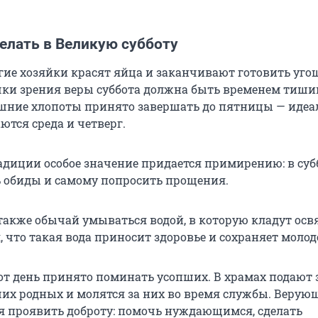
елать в Великую субботу
огие хозяйки красят яйца и заканчивают готовить уго
точки зрения веры суббота должна быть временем тиш
шние хлопоты принято завершать до пятницы — иде
ются среда и четверг.
адиции особое значение придается примирению: в суб
 обиды и самому попросить прощения.
также обычай умываться водой, в которую кладут ос
, что такая вода приносит здоровье и сохраняет молод
тот день принято поминать усопших. В храмах подают 
х родных и молятся за них во время службы. Верую
я проявить доброту: помочь нуждающимся, сделать