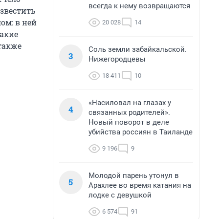
всегда к нему возвращаются
озвестить
ом: в ней
20 028
14
какие
 также
Соль земли забайкальской.
3
Нижегородцевы
18 411
10
«Насиловал на глазах у
4
связанных родителей».
Новый поворот в деле
убийства россиян в Таиланде
9 196
9
Молодой парень утонул в
5
Арахлее во время катания на
лодке с девушкой
6 574
91