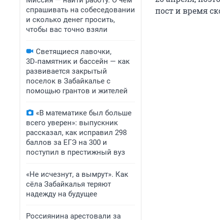
Миссия — найти работу. О чем
спрашивать на собеседовании
пост и время ск
и сколько денег просить,
чтобы вас точно взяли
Светящиеся лавочки,
3D‑памятник и бассейн — как
развивается закрытый
поселок в Забайкалье с
помощью грантов и жителей
«В математике был больше
всего уверен»: выпускник
рассказал, как исправил 298
баллов за ЕГЭ на 300 и
поступил в престижный вуз
«Не исчезнут, а вымрут». Как
сёла Забайкалья теряют
надежду на будущее
Россиянина арестовали за