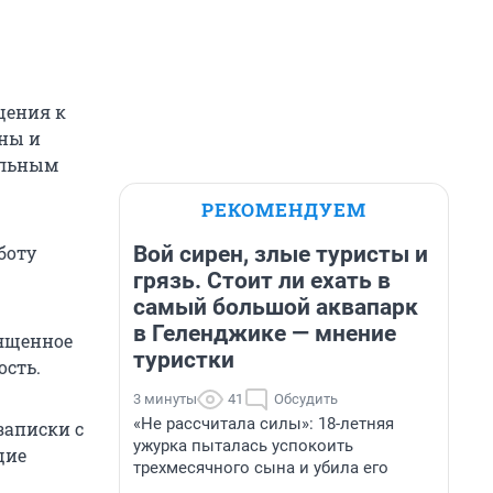
щения к
ины и
альным
РЕКОМЕНДУЕМ
Вой сирен, злые туристы и
боту
грязь. Стоит ли ехать в
самый большой аквапарк
в Геленджике — мнение
вященное
туристки
ость.
3 минуты
41
Обсудить
«Не рассчитала силы»: 18-летняя
записки с
ужурка пыталась успокоить
щие
трехмесячного сына и убила его