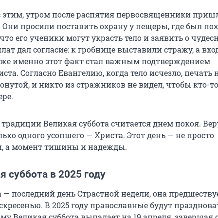
 этим, утром после распятия первосвященники приш
 Они просили поставить охрану у пещеры, где был по
 что его ученики могут украсть тело и заявить о чудес
лат дал согласие: к гробнице выставили стражу, а вхо
зже именно этот факт стал важным подтверждением
ста. Согласно Евангелию, когда тело исчезло, печать 
онутой, и никто из стражников не видел, чтобы кто-т
ере.
 традиции Великая суббота считается днем покоя. В
ко одного усопшего — Христа. Этот день — не просто
, а момент тишины и надежды.
я суббота в 2025 году
а — последний день Страстной недели, она предшеству
скресенью. В 2025 году православные будут празднова
ому Великая суббота выпадает на 19 апреля, завершая 