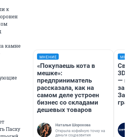
ли к
хоронен
ном
д
на камне
о
МНЕНИЕ
МНЕНИ
«Покупаешь кота в
Светя
мешке»:
3D‑па
ерующие
предприниматель
— как
рассказала, как на
закры
самом деле устроен
Забай
бизнес со складами
грант
дешевых товаров
ет
Наталья Шорохова
ть Пасху
Открыла кофейную точку на
деньги соцразвития
строгий