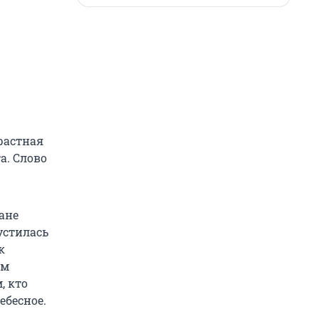
растная
а. Слово
ане
пустилась
к
ам
, кто
ебесное.