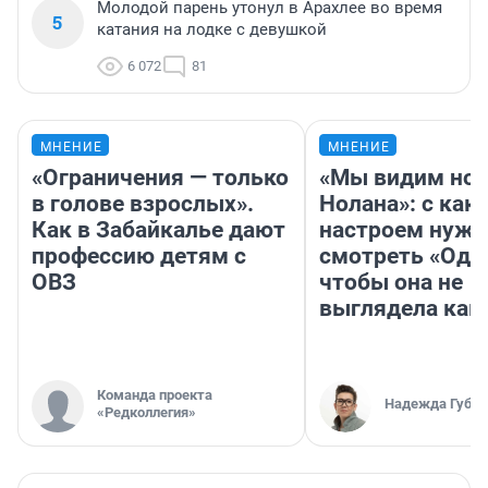
Молодой парень утонул в Арахлее во время
5
катания на лодке с девушкой
6 072
81
МНЕНИЕ
МНЕНИЕ
«Ограничения — только
«Мы видим нов
в голове взрослых».
Нолана»: с как
Как в Забайкалье дают
настроем нужн
профессию детям с
смотреть «Оди
ОВЗ
чтобы она не
выглядела как
Команда проекта
Надежда Губар
«Редколлегия»