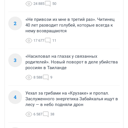
24 885
50
«Не привози их мне в третий раз». Читинец
2
40 лет разводит голубей, которые всегда к
нему возвращаются
17 677
11
«Насиловал на глазах у связанных
3
родителей». Новый поворот в деле убийства
россиян в Таиланде
8 588
9
Уехал за грибами на «Крузаке» и пропал.
4
Заслуженного энергетика Забайкалья ищут в
лесу — в небо подняли дрон
6 587
38