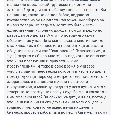
вывозили кэмэльский груз имея при этом не 
законный доход и контрабанду товара, но про это Вы 
не пишите, такое же лёгкое бабло, кидалово 
государства из за не оплаты таможенных сборов за 
вывоз товара, но ведь у многих это был и есть 
единственный источник дохода, а он хоть редко но 
разрешал это делать! А что по поводу его круга 
общения, так у нас Чита маленькая, и многие так же 
сталкивались в бизнесе или просто в кругах своего 
общения с такими как "Осиновские", "Ключевские", и 
т.д. (когда то их было много), но ведь это не означает 
что и Вы преступник и причастны к их 
преступлениям! Я тоже в своё время в универе 
учился с одним человеком который в итоге во шёл в 
преступную группировку и встречал его после этого, и 
здоровался, и выпивали вместе на встрече 
выпускников, и машину когда то у него купил, и что я 
теперь тоже преступник раз уж судьба меня когда то с 
ним познакомила? Он сейчас "сидит", а я нет, потому 
что не имел с ним и его друзьями ни чего общего, и 
плаваю я мелковато не имею великих денег и 
бизнеса, простой работяга, а вот если бы имел и кому 