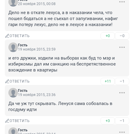
20 ноября 2015, 00:08
Дело не в откате лехуса, а в наказании чела, что 
пошел бодаться а не съехал от запугивании, нафиг 
гари потеру лехус, дело не в лехусе а наказании!
+0
–0
ОТВЕТИТЬ
Гость
19 ноября 2015, 23:59
и его дружки, ходили на выборах как буд то мэр и 
избиркомы дал им санкцию на беспретяственное 
вхождение в квартиры
+11
–1
ОТВЕТИТЬ
Гость
19 ноября 2015, 23:36
Да че уж тут скрывать. Ленуся сама собоалась в 
госдуму идти
+3
–1
ОТВЕТИТЬ
Гость