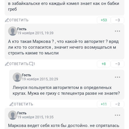
в забайкальске его каждый кэмел знает как он бабки 
греб
+53
–3
ОТВЕТИТЬ
Гость
19 ноября 2015, 19:39
А кто такая Маркова ? , что какой-то авторитет ? вряд 
ли кто то согласится , значит нечего возмущаться м 
строить какме то мысли
+8
–3
ОТВЕТИТЬ
1
Гость
19 ноября 2015, 20:29
Ленуся пользуется авторитетом в определеных 
кругах. Мужа ее гриху с телецентра разве не знаете?
+11
–2
ОТВЕТИТЬ
Гость
19 ноября 2015, 19:35
Маркова ведет себя хотя бы достойно. не спряталась 