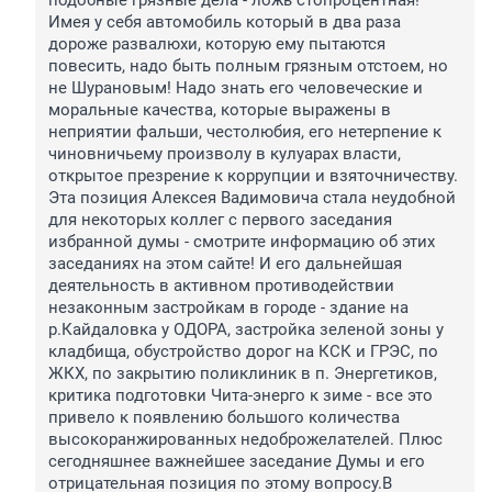
подобные грязные дела - ложь стопроцентная! 
Имея у себя автомобиль который в два раза 
дороже развалюхи, которую ему пытаются 
повесить, надо быть полным грязным отстоем, но 
не Шурановым! Надо знать его человеческие и 
моральные качества, которые выражены в 
неприятии фальши, честолюбия, его нетерпение к 
чиновничьему произволу в кулуарах власти, 
открытое презрение к коррупции и взяточничеству. 
Эта позиция Алексея Вадимовича стала неудобной 
для некоторых коллег с первого заседания 
избранной думы - смотрите информацию об этих 
заседаниях на этом сайте! И его дальнейшая 
деятельность в активном противодействии 
незаконным застройкам в городе - здание на 
р.Кайдаловка у ОДОРА, застройка зеленой зоны у 
кладбища, обустройство дорог на КСК и ГРЭС, по 
ЖКХ, по закрытию поликлиник в п. Энергетиков, 
критика подготовки Чита-энерго к зиме - все это 
привело к появлению большого количества 
высокоранжированных недоброжелателей. Плюс 
сегодняшнее важнейшее заседание Думы и его 
отрицательная позиция по этому вопросу.В 