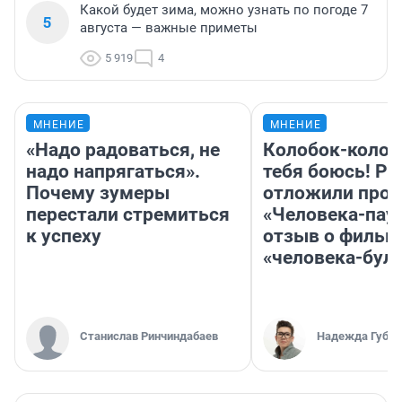
Какой будет зима, можно узнать по погоде 7
5
августа — важные приметы
5 919
4
МНЕНИЕ
МНЕНИЕ
«Надо радоваться, не
Колобок-колобо
надо напрягаться».
тебя боюсь! Ра
Почему зумеры
отложили прок
перестали стремиться
«Человека-пау
к успеху
отзыв о фильм
«человека-бул
Станислав Ринчиндабаев
Надежда Губар