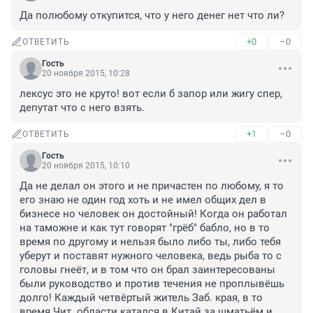
Да полюбому откупится, что у него денег нет что ли?
+0
–0
ОТВЕТИТЬ
Гость
20 ноября 2015, 10:28
лексус это не круто! вот если б запор или жигу спер, 
депутат что с него взять.
+1
–0
ОТВЕТИТЬ
Гость
20 ноября 2015, 10:10
Да не делал он этого и не причастен по любому, я то 
его знаю не один год хоть и не имел общих дел в 
бизнесе но человек он достойный! Когда он работал 
на таможне и как тут говорят "грёб" бабло, но в то 
время по другому и нельзя было либо ты, либо тебя 
уберут и поставят нужного человека, ведь рыба то с 
головы гнеёт, и в том что он брал заинтересованы 
были руководство и против течения не проплывёшь 
долго! Каждый четвёртый житель Заб. края, в то 
время Чит. области катался в Китай за шматьём и 