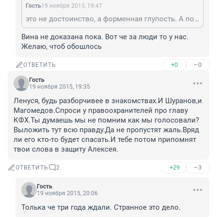
Гость
19 ноября 2015, 19:47
это не достоинство, а форменная глупость. А после как отмоется? Могла бы по умному " Разберутся -до суда без комментариев".
Вина не доказана пока. Вот че за люди то у нас. 
Желаю, чтоб обошлось
+0
–0
ОТВЕТИТЬ
Гость
19 ноября 2015, 19:35
Ленуся, будь разборчивее в знакомствах.И Шуранов,и 
Магомедов.Спроси у правоохранителей про главу 
КФХ.Ты думаешь мы не помним как мы голосовали?
Выложить тут всю правду.Да не пропустят жаль.Вряд 
ли его кто-то будет спасать.И тебе потом припомнят 
твои слова в защиту Алексея.
+29
–3
ОТВЕТИТЬ
2
Гость
19 ноября 2015, 20:06
Толька че три года ждали. Странное это дело.