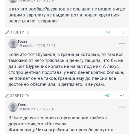
19 ноября 2015, 23:14
а кто это вообще?шуранов не слышно не видно нигде 
видимо зарплату не выдали вот и пошел крутиться 
вертеться по "старинке"
+8
–3
ОТВЕТИТЬ
Гость
19 ноября 2015, 23:01
Если это тот Шуранов, с границы который, то там вся 
таможня от него тряслась и деньгу тащила, что бы не 
дай Бог Шуранчик копать не начал под них. А лехус, 
стопроцентная подстава, у него денег кратно больше, 
не пойдет он на такое, граница ему до пенсии все 
достойно обеспечила, и детям его, и внукам.
+31
–4
ОТВЕТИТЬ
Гость
19 ноября 2015, 22:13
В Чите депутат уличен в организации грабежа 
дорогостоящего «Лексуса»
Жительницу Читы ограбили по просьбе депутата