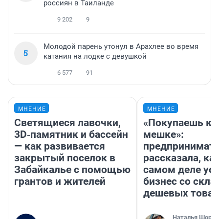
россиян в Таиланде
9 202
9
Молодой парень утонул в Арахлее во время
5
катания на лодке с девушкой
6 577
91
МНЕНИЕ
МНЕНИЕ
Светящиеся лавочки,
«Покупаешь ко
3D‑памятник и бассейн
мешке»:
— как развивается
предпринимат
закрытый поселок в
рассказала, как
Забайкалье с помощью
самом деле ус
грантов и жителей
бизнес со скл
дешевых това
Наталья Шорох