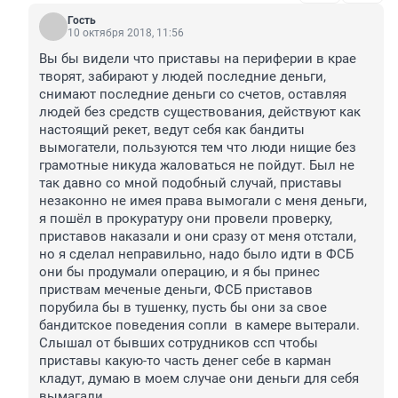
Гость
10 октября 2018, 11:56
Вы бы видели что приставы на периферии в крае 
творят, забирают у людей последние деньги, 
снимают последние деньги со счетов, оставляя 
людей без средств существования, действуют как 
настоящий рекет, ведут себя как бандиты 
вымогатели, пользуются тем что люди нищие без 
грамотные никуда жаловаться не пойдут. Был не 
так давно со мной подобный случай, приставы 
незаконно не имея права вымогали с меня деньги, 
я пошёл в прокуратуру они провели проверку, 
приставов наказали и они сразу от меня отстали, 
но я сделал неправильно, надо было идти в ФСБ 
они бы продумали операцию, и я бы принес 
приствам меченые деньги, ФСБ приставов 
порубила бы в тушенку, пусть бы они за свое 
бандитское поведения сопли  в камере вытерали. 
Слышал от бывших сотрудников ссп чтобы 
приставы какую-то часть денег себе в карман 
кладут, думаю в моем случае они деньги для себя 
вымагали.   