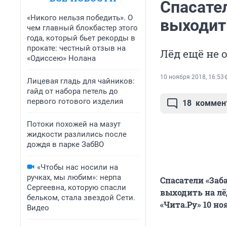
Спасате
«Никого нельзя победить». О
выходит
чем главный блокбастер этого
года, который бьет рекорды в
прокате: честный отзыв на
Лёд ещё не 
«Одиссею» Нолана
10 ноября 2018, 16:53
Лицевая гладь для чайников:
гайд от набора петель до
первого готового изделия
18
коммен
Потоки похожей на мазут
жидкости разлились после
дождя в парке ЗабВО
«Чтобы нас носили на
ручках, мы любим»: нерпа
Спасатели «Заб
Сергеевна, которую спасли
выходить на лё
бельком, стала звездой Сети.
«Чита.Ру» 10 н
Видео