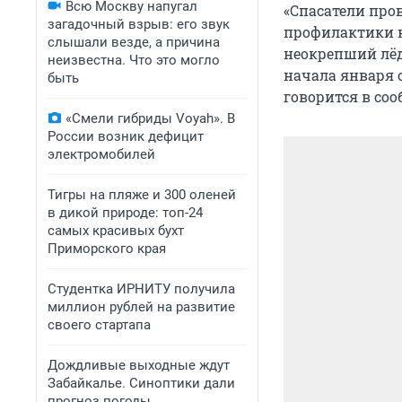
Всю Москву напугал
«Спасатели про
загадочный взрыв: его звук
профилактики н
слышали везде, а причина
неокрепший лёд.
неизвестна. Что это могло
начала января с
быть
говорится в со
«Смели гибриды Voyah». В
России возник дефицит
электромобилей
Тигры на пляже и 300 оленей
в дикой природе: топ-24
самых красивых бухт
Приморского края
Студентка ИРНИТУ получила
миллион рублей на развитие
своего стартапа
Дождливые выходные ждут
Забайкалье. Синоптики дали
прогноз погоды