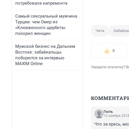
потребовала капремонта
Самый сексуальный мужчина
Турции: чем Омер из
«Клюквенного щербета»
Чита
Забайка
покорил женщин
Мужской бизнес на Дальнем
0
Востоке: забайкальцы
поборются за интервью
MAXIM Online
Увидели опечатку? В
КОММЕНТАР
Гость
12 ноября 2018
Что за ересь, м