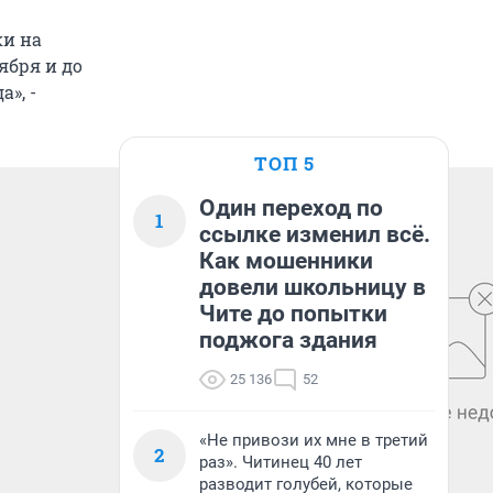
ки на
ября и до
», -
ТОП 5
Один переход по
1
ссылке изменил всё.
Как мошенники
довели школьницу в
Чите до попытки
поджога здания
25 136
52
«Не привози их мне в третий
2
раз». Читинец 40 лет
разводит голубей, которые