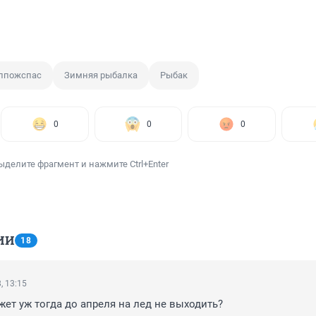
лпожспас
Зимняя рыбалка
Рыбак
0
0
0
ыделите фрагмент и нажмите Ctrl+Enter
ИИ
18
, 13:15
ожет уж тогда до апреля на лед не выходить?