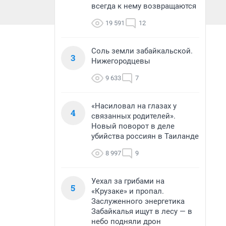
всегда к нему возвращаются
19 591
12
Соль земли забайкальской.
3
Нижегородцевы
9 633
7
«Насиловал на глазах у
4
связанных родителей».
Новый поворот в деле
убийства россиян в Таиланде
8 997
9
Уехал за грибами на
5
«Крузаке» и пропал.
Заслуженного энергетика
Забайкалья ищут в лесу — в
небо подняли дрон