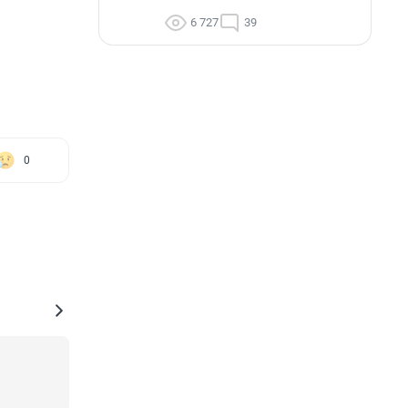
6 727
39
0