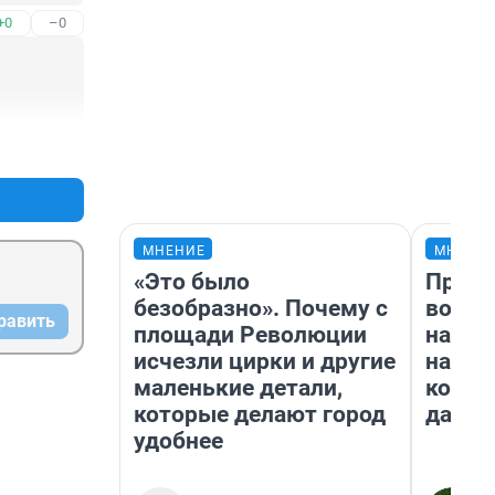
+0
–0
+0
–0
МНЕНИЕ
МНЕНИ
«Это было
Прода
безобразно». Почему с
возьм
равить
площади Революции
нам г
исчезли цирки и другие
налог
маленькие детали,
косне
которые делают город
даже 
удобнее