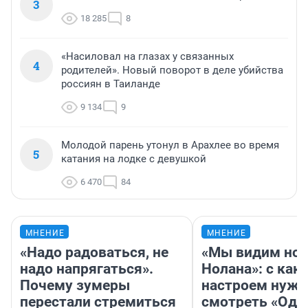
3
18 285
8
«Насиловал на глазах у связанных
4
родителей». Новый поворот в деле убийства
россиян в Таиланде
9 134
9
Молодой парень утонул в Арахлее во время
5
катания на лодке с девушкой
6 470
84
МНЕНИЕ
МНЕНИЕ
«Надо радоваться, не
«Мы видим нов
надо напрягаться».
Нолана»: с как
Почему зумеры
настроем нужн
перестали стремиться
смотреть «Оди