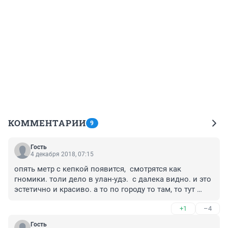
КОММЕНТАРИИ
9
Гость
4 декабря 2018, 07:15
опять метр с кепкой появится,  смотрятся как 
гномики. толи дело в улан-удэ.  с далека видно. и это 
эстетично и красиво. а то по городу то там, то тут 
гномики . убожество одно. 
+1
–4
Гость