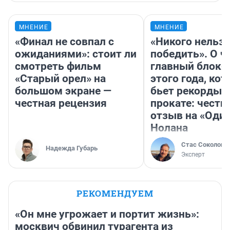
МНЕНИЕ
МНЕНИЕ
«Финал не совпал с
«Никого нельз
ожиданиями»: стоит ли
победить». О ч
смотреть фильм
главный блокб
«Старый орел» на
этого года, ко
большом экране —
бьет рекорды 
честная рецензия
прокате: честн
отзыв на «Оди
Нолана
Стас Соколов
Надежда Губарь
Эксперт
РЕКОМЕНДУЕМ
«Он мне угрожает и портит жизнь»:
москвич обвинил турагента из