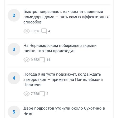
Быстро покраснеют: как соспеть зеленые
2
помидоры дома — пять самых эффективных
способов
10 251
4
На Черноморском побережье закрыли
3
пляжи: что там происходит
9 852
14
Погода 9 августа подскажет, когда ждать
4
заморозков — приметы на Пантелеймона
Целителя
7 758
2
Двое подростов утонули около Сухотино в
5
Чите