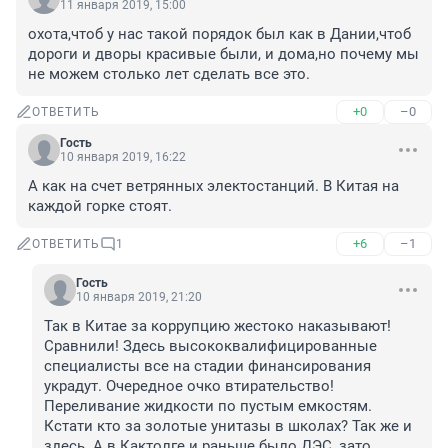
11 января 2019, 15:00
охота,чтоб у нас такой порядок был как в Дании,чтоб 
дороги и дворы красивые были, и дома,но почему мы 
не можем столько лет сделать все это.
+0
–0
ОТВЕТИТЬ
Гость
10 января 2019, 16:22
А как на счет ветрянных электостанций. В Китая на 
каждой горке стоят.
+6
–1
ОТВЕТИТЬ
1
Гость
10 января 2019, 21:20
Так в Китае за коррупцию жестоко наказывают! 
Сравнили! Здесь высококвалифицированные 
специалисты все на стадии финансирования 
украдут. Очередное очко втирательство! 
Переливание жидкости по пустым емкостям. 
Кстати кто за золотые унитазы в школах? Так же и 
здесь. А в Кактолге и раньше было ДЭС, зато 