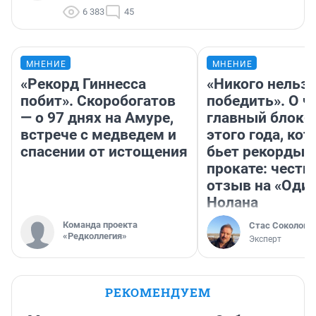
6 383
45
МНЕНИЕ
МНЕНИЕ
«Рекорд Гиннесса
«Никого нельз
побит». Скоробогатов
победить». О ч
— о 97 днях на Амуре,
главный блокб
встрече с медведем и
этого года, ко
спасении от истощения
бьет рекорды 
прокате: честн
отзыв на «Оди
Нолана
Команда проекта
Стас Соколов
«Редколлегия»
Эксперт
РЕКОМЕНДУЕМ