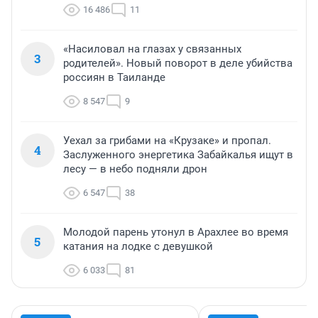
16 486
11
«Насиловал на глазах у связанных
3
родителей». Новый поворот в деле убийства
россиян в Таиланде
8 547
9
Уехал за грибами на «Крузаке» и пропал.
4
Заслуженного энергетика Забайкалья ищут в
лесу — в небо подняли дрон
6 547
38
Молодой парень утонул в Арахлее во время
5
катания на лодке с девушкой
6 033
81