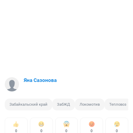
Яна Сазонова
Забайкальский край
ЗабЖД
Локомотив
Тепловоз
0
0
0
0
0