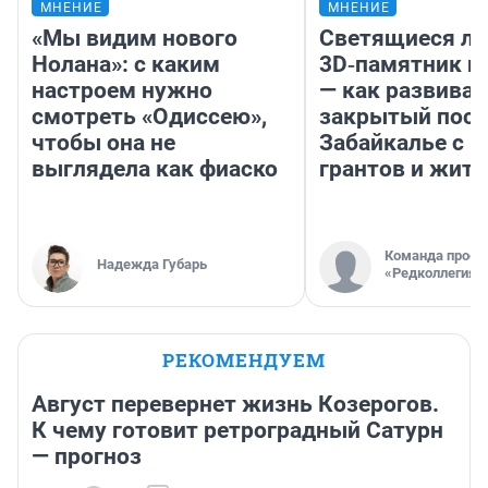
МНЕНИЕ
МНЕНИЕ
«Мы видим нового
Светящиеся ла
Нолана»: с каким
3D‑памятник и
настроем нужно
— как развивае
смотреть «Одиссею»,
закрытый посе
чтобы она не
Забайкалье с 
выглядела как фиаско
грантов и жите
Команда проек
Надежда Губарь
«Редколлегия»
РЕКОМЕНДУЕМ
Август перевернет жизнь Козерогов.
К чему готовит ретроградный Сатурн
— прогноз