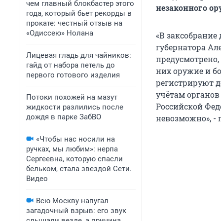
чем главный блокбастер этого
незаконного ор
года, который бьет рекорды в
прокате: честный отзыв на
«Одиссею» Нолана
«В заксобрание
губернатора Ал
Лицевая гладь для чайников:
предусмотрено,
гайд от набора петель до
них оружие и б
первого готового изделия
регистрируют д
учётам органов
Потоки похожей на мазут
Российской Фед
жидкости разлились после
дождя в парке ЗабВО
невозможно», - 
«Чтобы нас носили на
ручках, мы любим»: нерпа
Сергеевна, которую спасли
бельком, стала звездой Сети.
Видео
Всю Москву напугал
загадочный взрыв: его звук
слышали везде, а причина