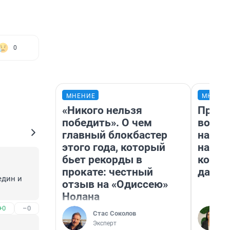
0
МНЕНИЕ
МНЕНИ
«Никого нельзя
Прода
победить». О чем
возьм
главный блокбастер
нам г
этого года, который
налог
бьет рекорды в
косне
прокате: честный
даже 
дин и 
отзыв на «Одиссею»
Нолана
+0
–0
Стас Соколов
Эксперт