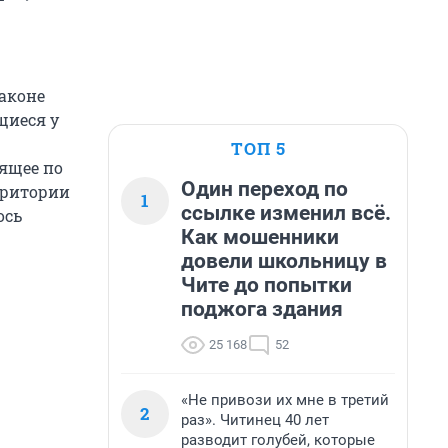
аконе
щиеся у
ТОП 5
дящее по
Один переход по
рритории
1
ссылке изменил всё.
ось
Как мошенники
довели школьницу в
Чите до попытки
поджога здания
25 168
52
«Не привози их мне в третий
2
раз». Читинец 40 лет
разводит голубей, которые