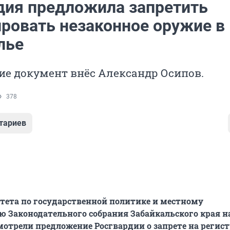
дия предложила запретить
ировать незаконное оружие в
лье
ие документ внёс Александр Осипов.
378
тариев
ета по государственной политике и местному
 Законодательного собрания Забайкальского края н
мотрели предложение Росгвардии о запрете на регис