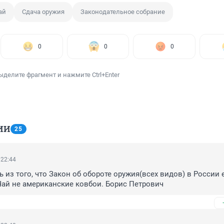
ай
Сдача оружия
Законодательное собрание
0
0
0
ыделите фрагмент и нажмите Ctrl+Enter
ИИ
25
 22:44
 из того, что Закон об обороте оружия(всех видов) в России е
Чай не американские ковбои. Борис Петрович