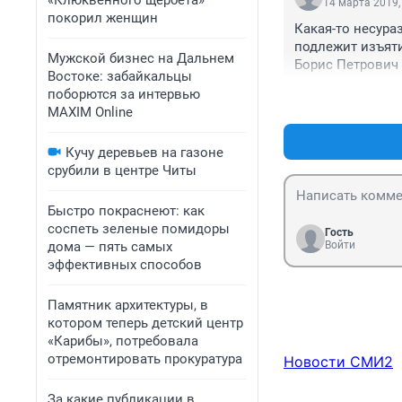
«Клюквенного щербета»
14 марта 2019,
покорил женщин
Какая-то несураз
подлежит изъяти
Мужской бизнес на Дальнем
Борис Петрович
Востоке: забайкальцы
поборются за интервью
MAXIM Online
Кучу деревьев на газоне
срубили в центре Читы
Быстро покраснеют: как
соспеть зеленые помидоры
Гость
дома — пять самых
Войти
эффективных способов
Памятник архитектуры, в
котором теперь детский центр
«Карибы», потребовала
отремонтировать прокуратура
Новости СМИ2
За какие публикации в