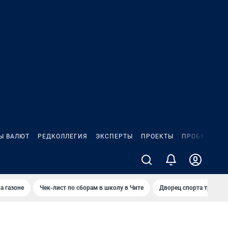
Ы ВАЛЮТ
РЕДКОЛЛЕГИЯ
ЭКСПЕРТЫ
ПРОЕКТЫ
ПРОБКИ
ИГ
а газоне
Чек-лист по сборам в школу в Чите
Дворец спорта требую