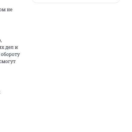
ом не
,
х дел и
 обороту
 смогут
х