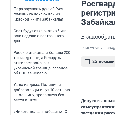
Росгвар
Пора заряжать ружье? Гуся-
регистр
гуменника исключили из
Красной книги Забайкалья
Забайка
Свет будут отключать в Чите
В заксобран
всю неделю с завтрашнего
дня
14 марта 2019, 10:06
Россию атаковали больше 200
тысяч дронов, а Беларусь
25
коммен
стягивает войска к
украинской границе: главное
об СВО за неделю
Ушла из дома. Полиция и
добровольцы ищут 10-летнюю
школьницу, пропавшую без
вести в Чите
Депутаты комит
самоуправлению
«Никого нельзя победить». О
заседании расс