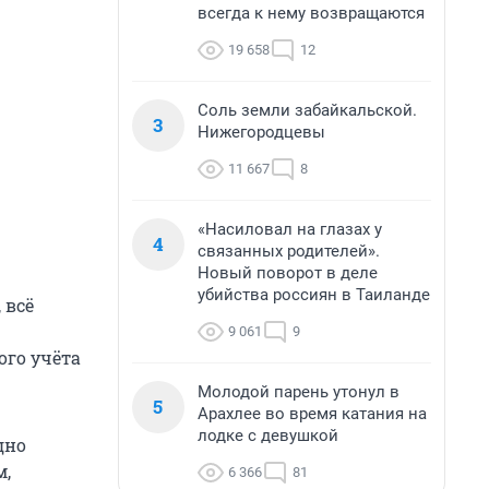
всегда к нему возвращаются
19 658
12
Соль земли забайкальской.
3
Нижегородцевы
11 667
8
«Насиловал на глазах у
4
связанных родителей».
Новый поворот в деле
убийства россиян в Таиланде
 всё
9 061
9
ого учёта
Молодой парень утонул в
5
Арахлее во время катания на
лодке с девушкой
дно
м,
6 366
81