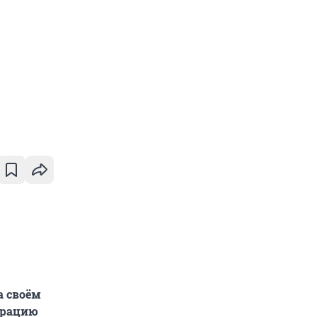
а своём
трацию