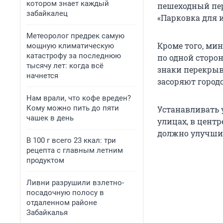
котором знает каждый
пешеходный пер
забайкалец
«Парковка для и
Метеоролог предрек самую
Кроме того, ми
мощную климатическую
катастрофу за последнюю
по одной сторон
тысячу лет: когда всё
знаки перекрыв
начнется
засоряют город
Нам врали, что кофе вреден?
Кому можно пить до пяти
Устанавливать 
чашек в день
улицах, в центр
должно улучши
В 100 г всего 23 ккал: три
рецепта с главным летним
продуктом
Ливни разрушили взлетно-
посадочную полосу в
отдаленном районе
Забайкалья