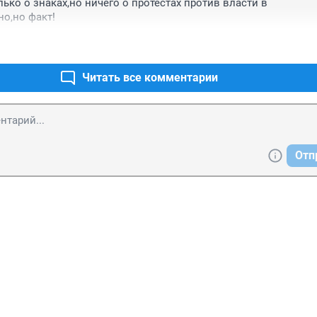
ько о знаках,но ничего о протестах против власти в 
о,но факт!
Читать все комментарии
Отп