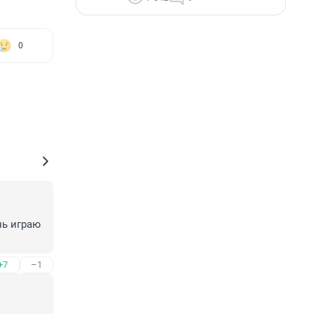
0
ь играю 
+7
–1