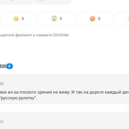
0
0
0
ыделите фрагмент и нажмите Ctrl+Enter
ИИ
8
:28
аки из-за плохого зрения не вижу. И так на дороге каждый ден
"русскую рулетку".
:12