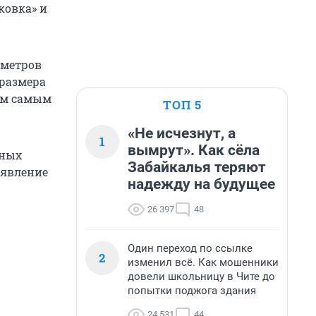
ковка» и
иметров
 размера
ем самым
ТОП 5
«Не исчезнут, а
1
вымрут». Как сёла
тных
Забайкалья теряют
оявление
надежду на будущее
26 397
48
Один переход по ссылке
2
изменил всё. Как мошенники
довели школьницу в Чите до
попытки поджога здания
24 531
44