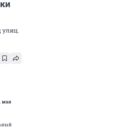
ки
 улиц.
1 мая
льный