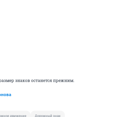
 размер знаков останется прежним.
онова
ожное движение
Дорожный знак