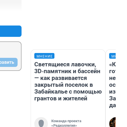
+16
–1
МНЕНИЕ
МНЕНИ
равить
Светящиеся лавочки,
«Кажд
3D‑памятник и бассейн
готов
— как развивается
неуро
закрытый поселок в
осень
Забайкалье с помощью
избави
грантов и жителей
Зачем
дачу
Команда проекта
«Редколлегия»