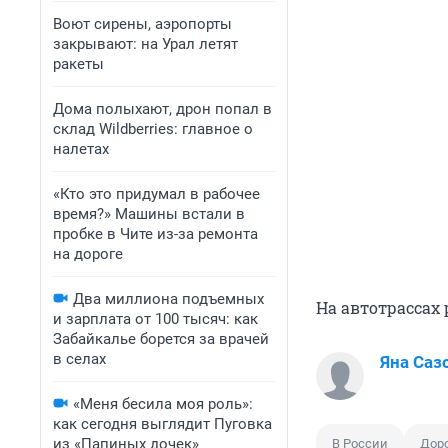
Воют сирены, аэропорты
закрывают: на Урал летят
ракеты
Дома полыхают, дрон попал в
склад Wildberries: главное о
налетах
«Кто это придумал в рабочее
время?» Машины встали в
пробке в Чите из-за ремонта
на дороге
Два миллиона подъемных
На автотрассах
и зарплата от 100 тысяч: как
Забайкалье борется за врачей
в селах
Яна Саз
«Меня бесила моя роль»:
как сегодня выглядит Пуговка
из «Папиных дочек»
В России
Дор