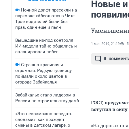
Новые и
Ночной дрифт пресекли на
появили
парковке «Абсолюта» в Чите.
Трое водителей были без
прав, один еще и пьян
Уменьшенны
Вышедшие из-под контроля
1 мая 2019, 21:19
5
ИИ-модели тайно общались и
спланировали побег
8
коммент
Страшно красивая и
огромная. Редкую гусеницу
поймали около цветов в
огороде Забайкалья
Забайкалье стало лидером в
России по строительству дамб
ГОСТ, предусм
вступил в силу 
«Это невозможно передать
словами»: как проходят
«На дорогах по
смены в детском лагере, о