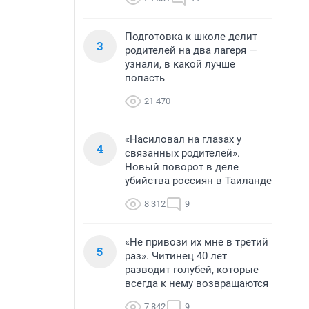
Подготовка к школе делит
3
родителей на два лагеря —
узнали, в какой лучше
попасть
21 470
«Насиловал на глазах у
4
связанных родителей».
Новый поворот в деле
убийства россиян в Таиланде
8 312
9
«Не привози их мне в третий
5
раз». Читинец 40 лет
разводит голубей, которые
всегда к нему возвращаются
7 842
9