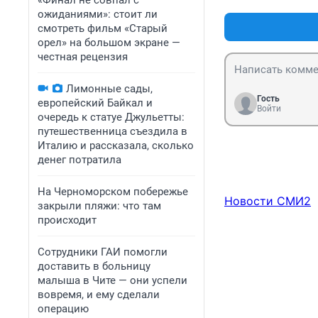
«Финал не совпал с
ожиданиями»: стоит ли
смотреть фильм «Старый
орел» на большом экране —
честная рецензия
Лимонные сады,
Гость
европейский Байкал и
Войти
очередь к статуе Джульетты:
путешественница съездила в
Италию и рассказала, сколько
денег потратила
На Черноморском побережье
Новости СМИ2
закрыли пляжи: что там
происходит
Сотрудники ГАИ помогли
доставить в больницу
малыша в Чите — они успели
вовремя, и ему сделали
операцию