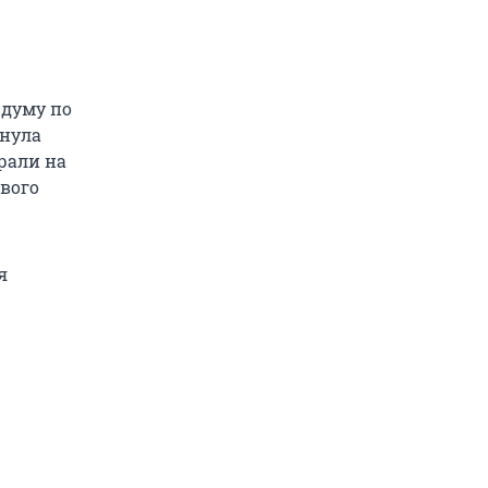
рдуму по
инула
рали на
рвого
я