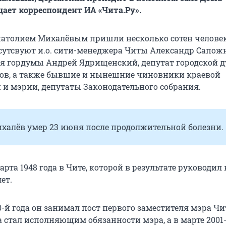
щает корреспондент ИА «Чита.Ру».
натолием Михалёвым пришли несколько сотен человек
утсвуют и.о. сити-менеджера Читы Александр Сапож
еля гордумы Андрей Ядрищенский, депутат городской 
ов, а также бывшие и нынешние чиновники краевой
и мэрии, депутаты Законодательного собрания.
халёв умер 23 июня после продолжительной болезни.
арта 1948 года в Чите, которой в результате руководил
ет.
00-й года он занимал пост первого заместителя мэра Чи
а стал исполняющим обязанности мэра, а в марте 2001