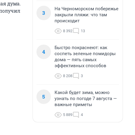
ая дума.
На Черноморском побережье
 получил
3
закрыли пляжи: что там
происходит
8 392
13
Быстро покраснеют: как
4
соспеть зеленые помидоры
дома — пять самых
эффективных способов
8 208
3
Какой будет зима, можно
5
узнать по погоде 7 августа —
важные приметы
5 889
4