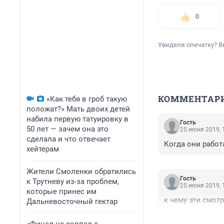
0
Увидели опечатку? В
КОММЕНТАР
«Как тебя в гроб такую
положат?» Мать двоих детей
набила первую татуировку в
Гость
50 лет — зачем она это
25 июня 2019, 
сделала и что отвечает
Когда они работ
хейтерам
Жители Смоленки обратились
Гость
к Трутневу из-за проблем,
25 июня 2019, 
которые принес им
к чему эти смот
Дальневосточный гектар