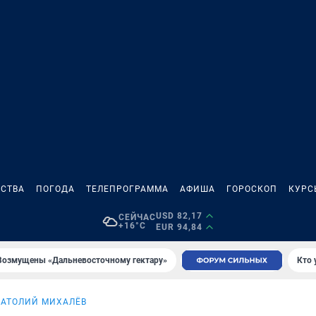
СТВА
ПОГОДА
ТЕЛЕПРОГРАММА
АФИША
ГОРОСКОП
КУРС
USD 82,17
СЕЙЧАС
+16°C
EUR 94,84
Возмущены «Дальневосточному гектару»
Кто 
НАТОЛИЙ МИХАЛЁВ