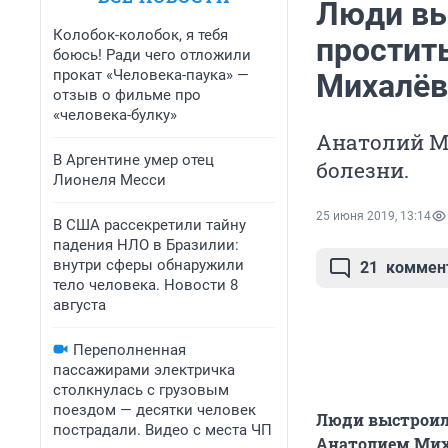
Люди вы
Колобок-колобок, я тебя
простит
боюсь! Ради чего отложили
прокат «Человека-паука» —
Михалё
отзыв о фильме про
«человека-булку»
Анатолий М
В Аргентине умер отец
болезни.
Лионеля Месси
25 июня 2019, 13:14
В США рассекретили тайну
падения НЛО в Бразилии:
внутри сферы обнаружили
21
коммен
тело человека. Новости 8
августа
Переполненная
пассажирами электричка
столкнулась с грузовым
поездом — десятки человек
Люди выстроили
пострадали. Видео с места ЧП
Анатолием Мих