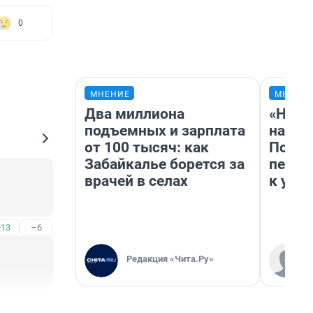
0
МНЕНИЕ
МНЕНИ
Два миллиона
«Надо
подъемных и зарплата
надо 
от 100 тысяч: как
Почем
Забайкалье борется за
перес
врачей в селах
к успе
+13
–6
Редакция «Чита.Ру»
+34
–5