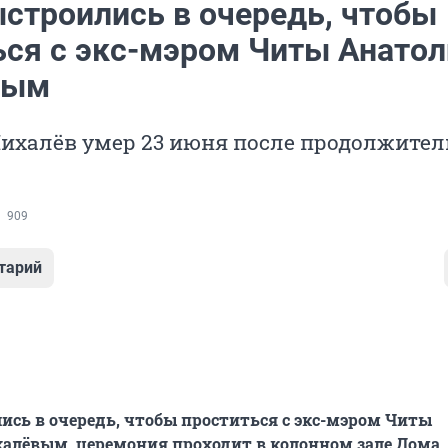
строились в очередь, чтобы
ься с экс-мэром Читы Анато
вым
ихалёв умер 23 июня после продолжител
909
тарий
сь в очередь, чтобы проститься с экс-мэром Читы
алёвым, церемония проходит в колонном зале Дома