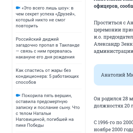
офицеров, сооб
«Это всего лишь шоу»: в
чем секрет успеха «Друзей»,
который никто не смог
Проститься с А
повторить
церемонии прис
и.о. председат
Российский диджей
Александр Зенк
загадочно пропал в Таиланде
администрации 
— связь с ним прервалась
накануне его дня рождения
Как спастись от жары без
Анатолий Ми
кондиционера: 5 работающих
способов
Покорила пять вершин,
Он родился 28 м
оставила предсмертную
должностях 20 л
записку и послание сыну. Что
с телом Натальи
Наговициной, погибшей на
С 1996-го по 20
пике Победы
ноябре 2000 год