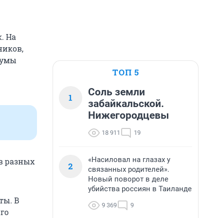
. На
ников,
думы
ТОП 5
Соль земли
1
забайкальской.
Нижегородцевы
18 911
19
«Насиловал на глазах у
 в разных
2
связанных родителей».
Новый поворот в деле
убийства россиян в Таиланде
ты. В
9 369
9
-го