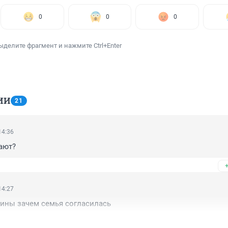
0
0
0
ыделите фрагмент и нажмите Ctrl+Enter
ИИ
21
14:36
ают?
14:27
рины зачем семья согласилась 