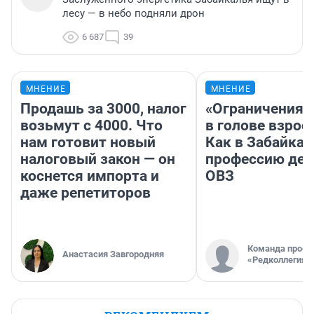
лесу — в небо подняли дрон
6 687
39
МНЕНИЕ
МНЕНИЕ
Продашь за 3000, налог
«Ограничения 
возьмут с 4000. Что
в голове взрос
нам готовит новый
Как в Забайка
налоговый закон — он
профессию дет
коснется импорта и
ОВЗ
даже репетиторов
Команда проек
Анастасия Завгородняя
«Редколлегия»