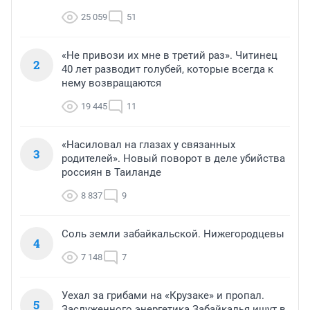
25 059
51
«Не привози их мне в третий раз». Читинец
2
40 лет разводит голубей, которые всегда к
нему возвращаются
19 445
11
«Насиловал на глазах у связанных
3
родителей». Новый поворот в деле убийства
россиян в Таиланде
8 837
9
Соль земли забайкальской. Нижегородцевы
4
7 148
7
Уехал за грибами на «Крузаке» и пропал.
5
Заслуженного энергетика Забайкалья ищут в