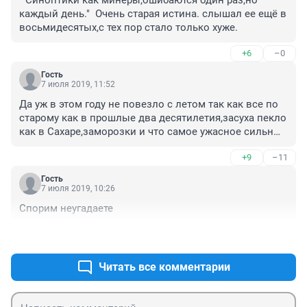
" Синоптики как минеры,ошибаются один раз,но 
каждый день."  Очень старая истина. слышал ее ещё в 
восьмидесятых,с тех пор стало только хуже.
+6
–0
Гость
7 июля 2019, 11:52
Да уж в этом году не повезло с летом так как все по 
старому как в прошлые два десятилетия,засуха пекло 
как в Сахаре,заморозки и что самое ужасное сильные 
ветра и никаких дождей. Вот прошлым лето было 
+9
–11
хорошее лето с нормальными дождями комфортной 
температурой 20-25 градусов и что самое главное не 
Гость
было никаких дуратских бесконечных ветров.
7 июля 2019, 10:26
Спорим неугадаете 
+6
–0
Читать все комментарии