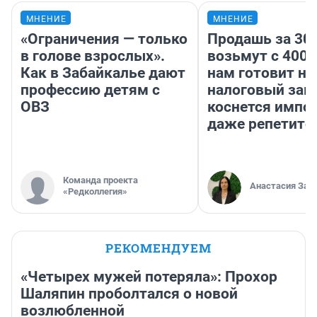
МНЕНИЕ
МНЕНИЕ
«Ограничения — только
Продашь за 300
в голове взрослых».
возьмут с 4000
Как в Забайкалье дают
нам готовит н
профессию детям с
налоговый зако
ОВЗ
коснется импор
даже репетито
Команда проекта
Анастасия Зав
«Редколлегия»
РЕКОМЕНДУЕМ
«Четырех мужей потеряла»: Прохор
Шаляпин проболтался о новой
возлюбленной