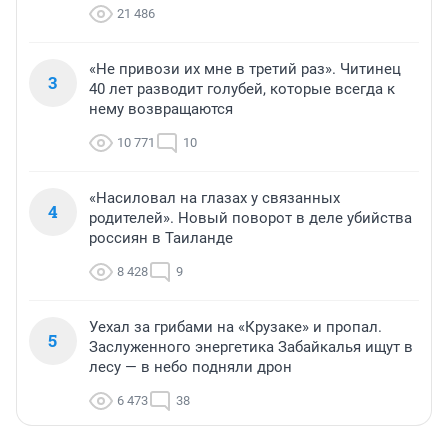
21 486
«Не привози их мне в третий раз». Читинец
3
40 лет разводит голубей, которые всегда к
нему возвращаются
10 771
10
«Насиловал на глазах у связанных
4
родителей». Новый поворот в деле убийства
россиян в Таиланде
8 428
9
Уехал за грибами на «Крузаке» и пропал.
5
Заслуженного энергетика Забайкалья ищут в
лесу — в небо подняли дрон
6 473
38