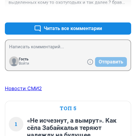
выделенных кому то охотугодьях и так далее.? браво 
депутаты! так держать!
+12
–5
Читать все комментарии
Гость
Отправить
Войти
Новости СМИ2
ТОП 5
«Не исчезнут, а вымрут». Как
1
сёла Забайкалья теряют
надежду на будущее