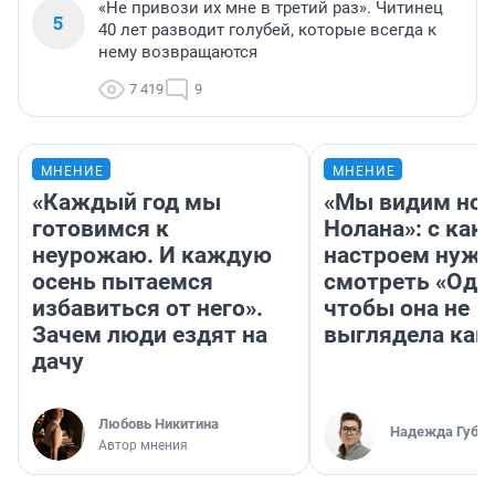
«Не привози их мне в третий раз». Читинец
5
40 лет разводит голубей, которые всегда к
нему возвращаются
7 419
9
МНЕНИЕ
МНЕНИЕ
«Каждый год мы
«Мы видим нов
готовимся к
Нолана»: с как
неурожаю. И каждую
настроем нужн
осень пытаемся
смотреть «Оди
избавиться от него».
чтобы она не
Зачем люди ездят на
выглядела как
дачу
Любовь Никитина
Надежда Губар
Автор мнения