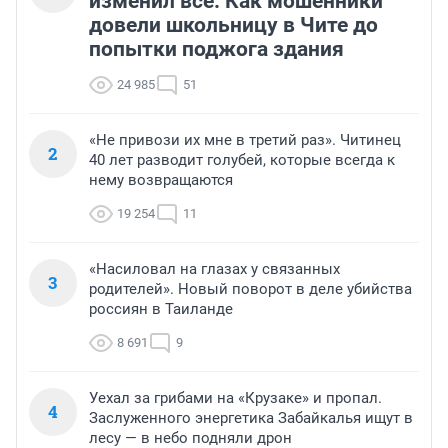
изменил всё. Как мошенники
довели школьницу в Чите до
попытки поджога здания
24 985
51
«Не привози их мне в третий раз». Читинец
2
40 лет разводит голубей, которые всегда к
нему возвращаются
19 254
11
«Насиловал на глазах у связанных
3
родителей». Новый поворот в деле убийства
россиян в Таиланде
8 691
9
Уехал за грибами на «Крузаке» и пропал.
4
Заслуженного энергетика Забайкалья ищут в
лесу — в небо подняли дрон