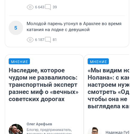
6 643
39
Молодой парень утонул в Арахлее во время
5
катания на лодке с девушкой
6 187
81
МНЕНИЕ
МНЕНИЕ
Наследие, которое
«Мы видим нов
чудом не развалилось:
Нолана»: с как
транспортный эксперт
настроем нужн
разнес миф о «вечных»
смотреть «Оди
советских дорогах
чтобы она не
выглядела как
Олег Арефьев
Блогер, предприниматель,
Надежда Губар