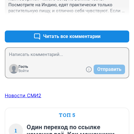
Посмотрите на Индию, едят практически только 
растительную пищу, и отлично себя чувствуют. Если 
не можете без мяса, можно завести кур, кроликов, 
+3
–17
старшее поколение и свиней держало. Конечно, 
сидеть на диване и жаловаться на жизнь в интернете 
проще, но, под лежачий камень, не вытянешь и рыбку, 
Читать все комментарии
как говорится. Всем желаю здоровья и хорошего 
настроения!
Гость
Отправить
Войти
Новости СМИ2
ТОП 5
Один переход по ссылке
1