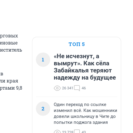
орговых
ценовые
ТОП 5
меститель
«Не исчезнут, а
1
вымрут». Как сёла
Забайкалья теряют
ов
надежду на будущее
ли края
ртами 9,8
26 341
46
Один переход по ссылке
2
изменил всё. Как мошенники
довели школьницу в Чите до
попытки поджога здания
23 728
43