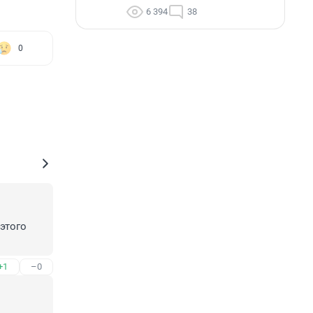
6 394
38
0
этого 
+1
–0