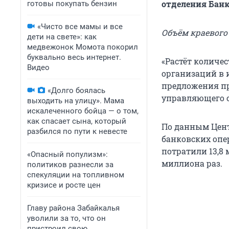
отделения Банк
готовы покупать бензин
«Чисто все мамы и все
Объём краевого 
дети на свете»: как
медвежонок Момота покорил
буквально весь интернет.
«Растёт количе
Видео
организаций в и
предложения пр
«Долго боялась
управляющего о
выходить на улицу». Мама
искалеченного бойца — о том,
как спасает сына, который
По данным Цент
разбился по пути к невесте
банковских опер
потратили 13,8
«Опасный популизм»:
миллиона раз.
политиков разнесли за
спекуляции на топливном
кризисе и росте цен
Главу района Забайкалья
уволили за то, что он
пристроил свою