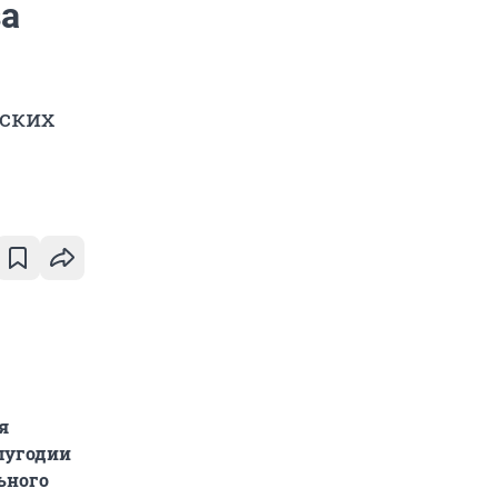
за
вских
я
лугодии
льного