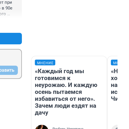
т при 
в 90е 
го 
же 
+0
–0
МНЕНИЕ
МНЕНИ
равить
«Каждый год мы
«Нача
готовимся к
хозяи
неурожаю. И каждую
навод
осень пытаемся
истор
избавиться от него».
Читы
Зачем люди ездят на
дачу
Любовь Никитина