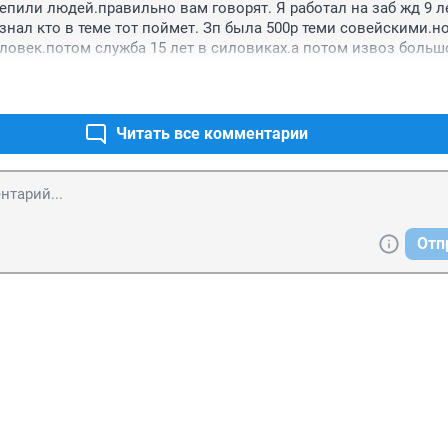
цепили людей.правильно вам говорят. Я работал на заб жд 9 ле
знал кто в теме тот поймет. Зп была 500р теми совейскими.но 
ловек.потом служба 15 лет в силовиках.а потом извоз большо
живете с мое бообщаетесь от бомжа до фед министров и тд то
у а вобщем не завидуйте мне.
Читать все комментарии
Отп