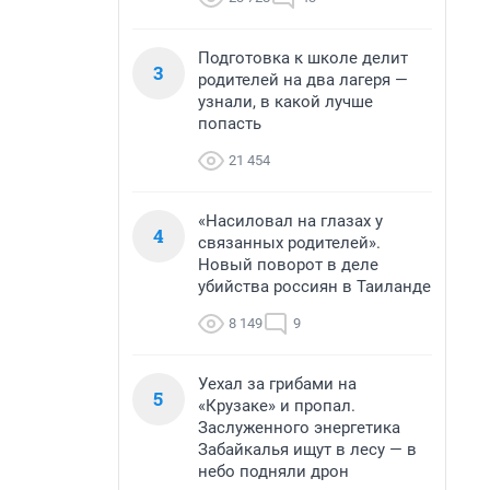
Подготовка к школе делит
3
родителей на два лагеря —
узнали, в какой лучше
попасть
21 454
«Насиловал на глазах у
4
связанных родителей».
Новый поворот в деле
убийства россиян в Таиланде
8 149
9
Уехал за грибами на
5
«Крузаке» и пропал.
Заслуженного энергетика
Забайкалья ищут в лесу — в
небо подняли дрон