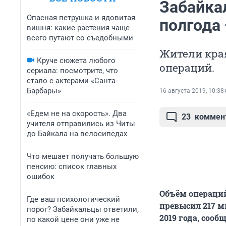
Забайка
Опасная петрушка и ядовитая
полгода 
вишня: какие растения чаще
всего путают со съедобными
Жители кра
Круче сюжета любого
операций.
сериала: посмотрите, что
стало с актерами «Санта-
Барбары»
16 августа 2019, 10:38
«Едем не на скорость». Два
23
коммен
учителя отправились из Читы
до Байкала на велосипедах
Что мешает получать большую
пенсию: список главных
ошибок
Объём операций
Где ваш психологический
превысил 217 м
порог? Забайкальцы ответили,
2019 года, сооб
по какой цене они уже не