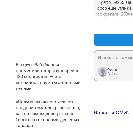
Ну что 69265 за
ссср еще углика 
сократили 250че
рукаводства.про
станете умным.н
В округе Забайкалья
Гость
подменили опоры фонарей на
Войти
130 миллионов — это
кончилось двумя уголовными
делами
«Покупаешь кота в мешке»:
предприниматель рассказала,
Новости СМИ2
как на самом деле устроен
бизнес со складами дешевых
товаров