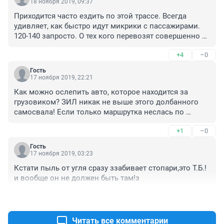
18 ноября 2019, 09:37
Приходится часто ездить по этой трассе. Всегда 
удивляет, как быстро идут микрики с пассажирами. 
120-140 запросто. О тех кого перевозят совершенно 
не думают. Часто обгоняют через сплошную, 
+4
–0
вообщем не едут, а летят. А в данном случае сыграла 
роль скорость и встречный свет фар. При встречном 
Гость
свете блеклый свет фонарей увидеть не реально.
17 ноября 2019, 22:21
Как можно ослепить авто, которое находится за 
грузовиком? ЗИЛ никак не выше этого долбанного 
самосвала! Если только маршрутка неслась по 
встречке. Сегодня в Ясногорске простились ещё с 
+1
–0
одной жертвой ДТП. 
Гость
17 ноября 2019, 03:23
Кстати пыль от угля сразу ззабивает стопари,это Т.Б.!
и вообще он не должен быть там!з
+2
–1
Читать все комментарии