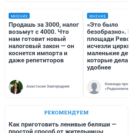
МНЕНИЕ
МНЕНИЕ
Продашь за 3000, налог
«Это было
возьмут с 4000. Что
безобразно». П
нам готовит новый
площади Рево
налоговый закон — он
исчезли цирки 
коснется импорта и
маленькие дет
даже репетиторов
которые делаю
удобнее
Команда проек
Анастасия Завгородняя
«Редколлегия»
РЕКОМЕНДУЕМ
Как приготовить ленивые беляши —
простой способ от жительницы