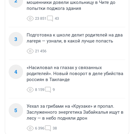
2
мошенники довели школьницу в Чите до
попытки поджога здания
23 851
43
Подготовка к школе делит родителей на два
3
лагеря — узнали, в какой лучше попасть
21 456
«Насиловал на глазах у связанных
4
родителей». Новый поворот в деле убийства
россиян в Таиланде
8 159
9
Уехал за грибами на «Крузаке» и пропал.
5
Заслуженного энергетика Забайкалья ищут в
лесу — в небо подняли дрон
6 396
38