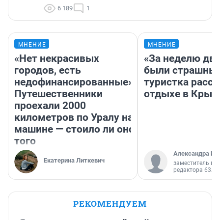
6 189
1
МНЕНИЕ
МНЕНИЕ
«Нет некрасивых
«За неделю две
городов, есть
были страшные
недофинансированные».
туристка расск
Путешественники
отдыхе в Крым
проехали 2000
километров по Уралу на
машине — стоило ли оно
того
Александра Ис
Екатерина Литкевич
заместитель гл
редактора 63.RU
РЕКОМЕНДУЕМ