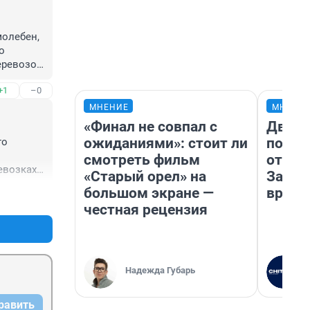
олебен, 
 
ревозок, 
лович, 
+1
–0
о люди 
 все 
МНЕНИЕ
МНЕНИ
«Финал не совпал с
Два м
ожиданиями»: стоит ли
подъе
о 
смотреть фильм
от 100
возках 
«Старый орел» на
Забай
 с 
большом экране —
враче
+24
–5
честная рецензия
Надежда Губарь
равить