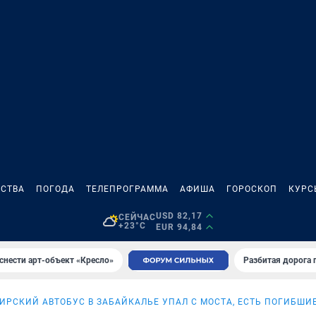
СТВА
ПОГОДА
ТЕЛЕПРОГРАММА
АФИША
ГОРОСКОП
КУРС
USD 82,17
СЕЙЧАС
+23°C
EUR 94,84
снести арт-объект «Кресло»
Разбитая дорога 
РСКИЙ АВТОБУС В ЗАБАЙКАЛЬЕ УПАЛ С МОСТА, ЕСТЬ ПОГИБШИ