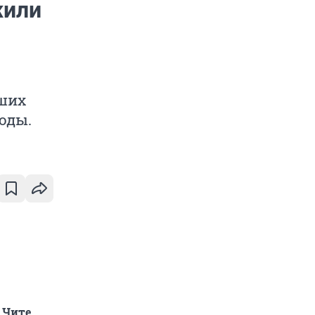
жили
йших
оды.
 Чите