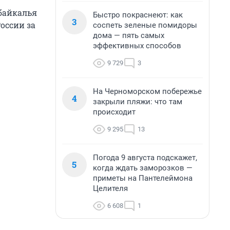
байкалья
Быстро покраснеют: как
3
оссии за
соспеть зеленые помидоры
дома — пять самых
эффективных способов
9 729
3
На Черноморском побережье
4
закрыли пляжи: что там
происходит
9 295
13
Погода 9 августа подскажет,
5
когда ждать заморозков —
приметы на Пантелеймона
Целителя
6 608
1