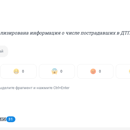
ализирована информация о числе пострадавших в ДТП
ай
0
0
0
ыделите фрагмент и нажмите Ctrl+Enter
ИИ
31