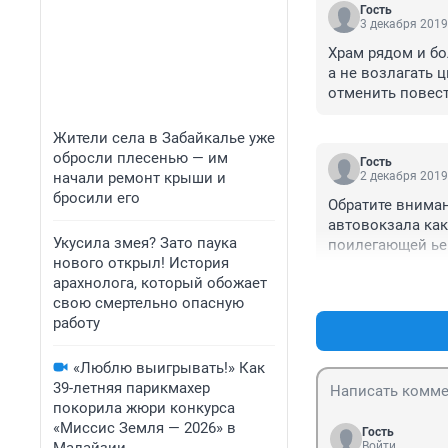
Гость
3 декабря 2019
Храм рядом и бо
а не возлагать ц
отменить повест
о строительстве
назначив ответс
Жители села в Забайкалье уже
бы оценили, а т
обросли плесенью — им
Гость
это.
начали ремонт крыши и
2 декабря 2019
бросили его
Обратите вниман
автовокзала как
Укусила змея? Зато паука
поилегающей ьер
нового открыл! История
надо начинать и
арахнолога, который обожает
этими возложен
свою смертельно опасную
работу
«Люблю выигрывать!» Как
39-летняя парикмахер
покорила жюри конкурса
«Миссис Земля — 2026» в
Гость
Войти