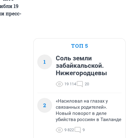
ибли 19
и пресс-
ТОП 5
Соль земли
1
забайкальской.
Нижегородцевы
19 114
20
«Насиловал на глазах у
2
связанных родителей».
Новый поворот в деле
убийства россиян в Таиланде
9 822
9