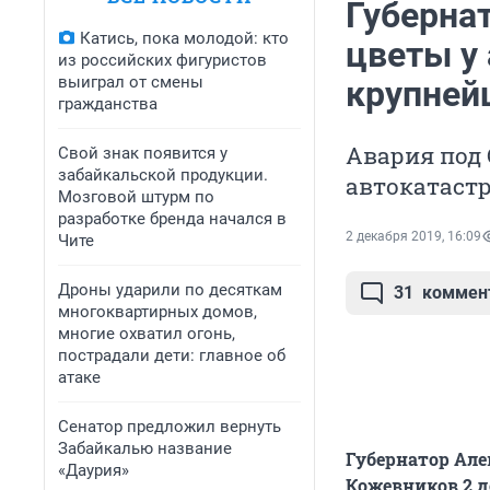
Губерна
Катись, пока молодой: кто
цветы у
из российских фигуристов
выиграл от смены
крупней
гражданства
Авария под 
Свой знак появится у
забайкальской продукции.
автокатастр
Мозговой штурм по
разработке бренда начался в
2 декабря 2019, 16:09
Чите
Дроны ударили по десяткам
31
коммен
многоквартирных домов,
многие охватил огонь,
пострадали дети: главное об
атаке
Сенатор предложил вернуть
Забайкалью название
Губернатор Але
«Даурия»
Кожевников 2 д