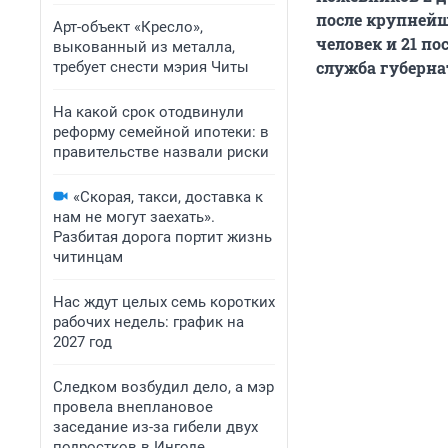
после крупнейш
Арт-объект «Кресло»,
человек и 21 п
выкованный из металла,
служба губерна
требует снести мэрия Читы
На какой срок отодвинули
реформу семейной ипотеки: в
правительстве назвали риски
«Скорая, такси, доставка к
нам не могут заехать».
Разбитая дорога портит жизнь
читинцам
Нас ждут целых семь коротких
рабочих недель: график на
2027 год
Следком возбудил дело, а мэр
провела внеплановое
заседание из-за гибели двух
подростков в Ингоде