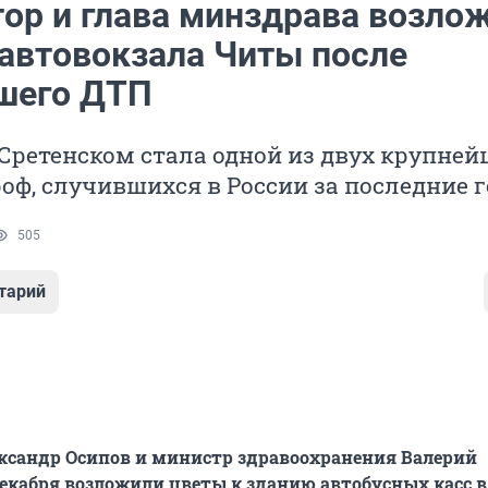
тор и глава минздрава возло
 автовокзала Читы после
шего ДТП
Сретенском стала одной из двух крупне
оф, случившихся в России за последние г
505
тарий
ксандр Осипов и министр здравоохранения Валерий
екабря возложили цветы к зданию автобусных касс в