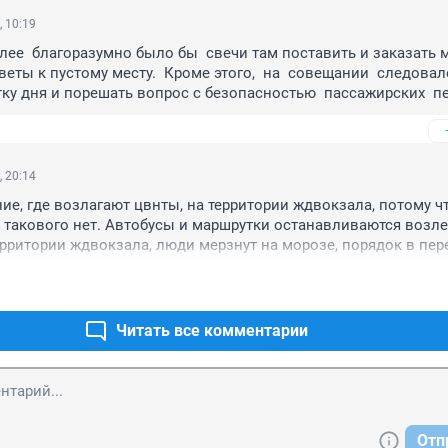
, 10:19
лее  благоразумно было бы  свечи там поставить и заказать м
веты к пустому месту.  Кроме этого,  на  совещании  следовало
ку дня и порешать вопрос с безопасностью  пассажирских  пе
 автовокзала и возобновлению электрички  до ст. Ерофей Пав
твенных  за выполнение задания с указанием сроков.  Вот эт
о какой то спектакль с плохими актерами разыграли.  Противно
, 20:14
ие, где возлагают цвнты, на территории ждвокзала, потому чт
 такового нет. Автобусы и маршрутки останавливаются возле 
ритории ждвокзала, люди мерзнут на морозе, порядок в пере
менно с постройки настоящего автовокзала. Бардак и показуха
иями.
Читать все комментарии
Отп