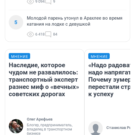
9 094
9
Молодой парень утонул в Арахлее во время
5
катания на лодке с девушкой
6 418
84
МНЕНИЕ
МНЕНИЕ
Наследие, которое
«Надо радовать
чудом не развалилось:
надо напрягать
транспортный эксперт
Почему зумер
разнес миф о «вечных»
перестали стр
советских дорогах
к успеху
Олег Арефьев
Блогер, предприниматель,
Станислав Рин
владелец в транспортном
бизнесе