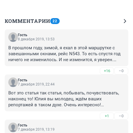
КОММЕНТАРИИ
22
Гость
8 декабря 2019, 13:53
В прошлом году, зимой, я ехал в этой маршрутке с 
завешанными окнами, рейс N543. То есть спустя год 
ничего не изменилось. И не изменится, я уверен.
А на прошлой неделе, я, также как и вы, Юля, ждал 
+16
–0
большой автобус на этот же рейс, а в итоге выехал с 
опозданием на микроавтобусе вроде вашего.
Гость
И ей Богу, я не знаю как обратить внимание на то, что 
7 декабря 2019, 22:44
люди едут в жутко тесном пространстве, с 
Вот это статья так статья, побывать, почувствовать, 
загроможденным багажом проходом, да ещё и с 
наконец то! Юлия вы молодец, ждём ваших 
закрытыми окнами порой. Оттуда даже в рядовой 
репортажей в таком духе. Очень интересно!
ситуации выбраться нелегко, что уже до аварийной.
Эти маршрутки настоящее испытание, а в 
+1
–0
завешеннои вообще не понятно как ехать, если 
тошнит.  И переднее , лобовое завешено, это ужасно!
Гость
 Прошу съездить маршрутом чита Нерчинскии Завод.  
7 декабря 2019, 13:19