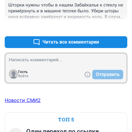
Это    настоящая жесть.  Поверьте.
Шторки нужны чтобы в нашем Забайкалье к стеклу не 
примёрзнуть и в машине теплее было. Убери шторы 
окна всёравно замёрзнут и видимость ноль. В случае 
ДТП (тьфу тьфу) они легко снимуться.
+11
–4
Читать все комментарии
Гость
Отправить
Войти
Новости СМИ2
ТОП 5
Один переход по ссылке