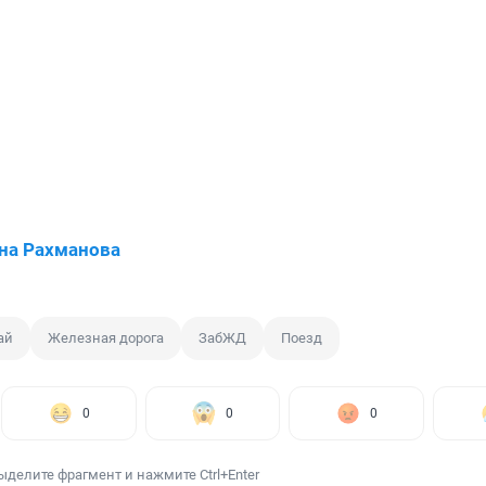
на Рахманова
ай
Железная дорога
ЗабЖД
Поезд
0
0
0
ыделите фрагмент и нажмите Ctrl+Enter