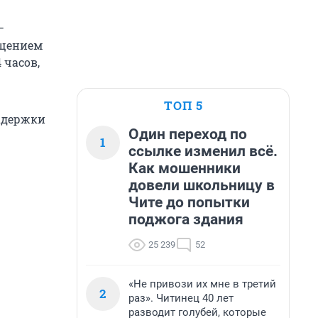
–
бщением
 часов,
.
ТОП 5
адержки
Один переход по
1
ссылке изменил всё.
Как мошенники
довели школьницу в
Чите до попытки
поджога здания
25 239
52
«Не привози их мне в третий
2
раз». Читинец 40 лет
разводит голубей, которые