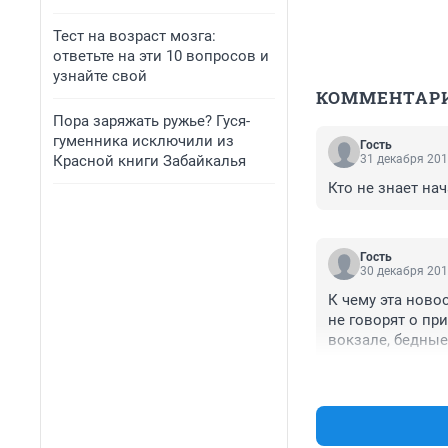
Тест на возраст мозга:
ответьте на эти 10 вопросов и
узнайте свой
КОММЕНТАР
Пора заряжать ружье? Гуся-
гуменника исключили из
Гость
Красной книги Забайкалья
31 декабря 201
Кто не знает на
Гость
30 декабря 201
К чему эта ново
не говорят о пр
вокзале, бедные
переносили врем
возможности из-
чокопайку..