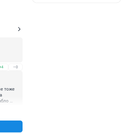
+4
–0
е тоже 
 
бло 
не было 
+20
–0
 и 