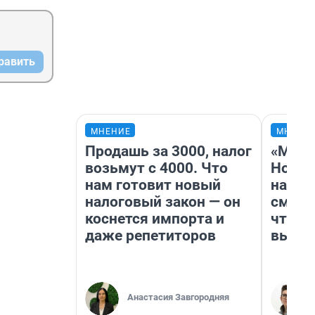
равить
МНЕНИЕ
МНЕНИ
Продашь за 3000, налог
«Мы в
возьмут с 4000. Что
Нолан
нам готовит новый
настр
налоговый закон — он
смотр
коснется импорта и
чтобы
даже репетиторов
выгля
Анастасия Завгородняя