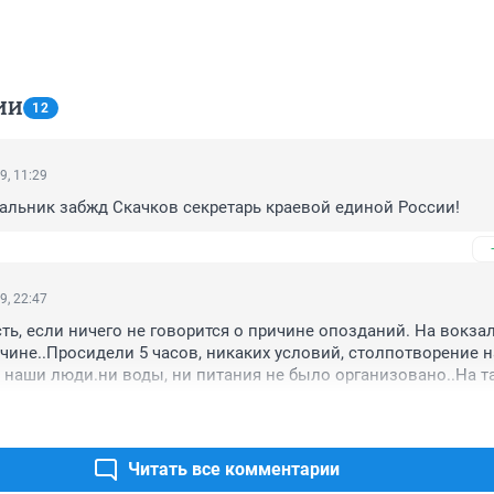
ИИ
12
9, 11:29
чальник забжд Скачков секретарь краевой единой России!
9, 22:47
сть, если ничего не говорится о причине опозданий. На вокзал
ичине..Просидели 5 часов, никаких условий, столпотворение на
 наши люди.ни воды, ни питания не было организовано..На та
я каждые 20-30 мин, так что даже выйти за пределы вокзала 
за риска опоздания.и так 5 час. В поезде дали пачку Доширак
Читать все комментарии