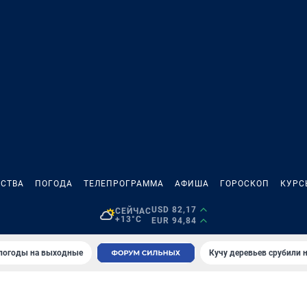
СТВА
ПОГОДА
ТЕЛЕПРОГРАММА
АФИША
ГОРОСКОП
КУРС
USD 82,17
СЕЙЧАС
+13°C
EUR 94,84
 погоды на выходные
Кучу деревьев срубили н