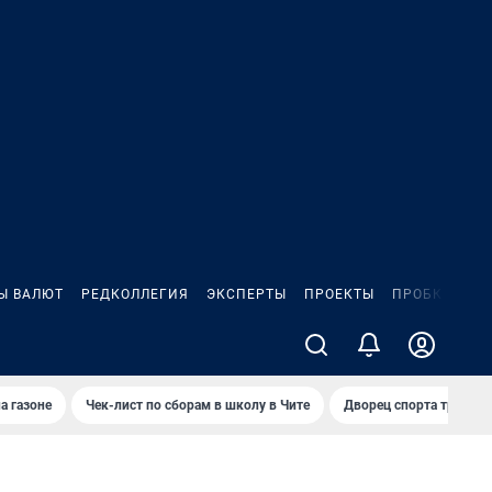
Ы ВАЛЮТ
РЕДКОЛЛЕГИЯ
ЭКСПЕРТЫ
ПРОЕКТЫ
ПРОБКИ
ИГ
а газоне
Чек-лист по сборам в школу в Чите
Дворец спорта требую