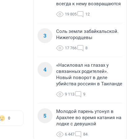
всегда к нему возвращаются
19 805
12
Соль земли забайкальской.
3
Нижегородцевы
17 766
8
«Насиловал на глазах у
4
связанных родителей».
Новый поворот в деле
убийства россиян в Таиланде
9 113
9
Молодой парень утонул в
5
Арахлее во время катания на
0
лодке с девушкой
6 447
84