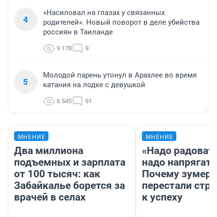
«Насиловал на глазах у связанных
4
родителей». Новый поворот в деле убийства
россиян в Таиланде
9 178
9
Молодой парень утонул в Арахлее во время
5
катания на лодке с девушкой
6 545
91
МНЕНИЕ
МНЕНИЕ
Два миллиона
«Надо радовать
подъемных и зарплата
надо напрягать
от 100 тысяч: как
Почему зумер
Забайкалье борется за
перестали стр
врачей в селах
к успеху