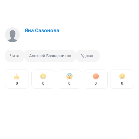
Яна Сазонова
Чита
Алексей Бочкарников
Удокан
0
0
0
0
0