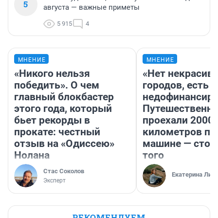
5
августа — важные приметы
5 915
4
МНЕНИЕ
МНЕНИЕ
«Никого нельзя
«Нет некрасив
победить». О чем
городов, есть
главный блокбастер
недофинансиро
этого года, который
Путешественн
бьет рекорды в
проехали 2000
прокате: честный
километров по 
отзыв на «Одиссею»
машине — стои
Нолана
того
Стас Соколов
Екатерина Лит
Эксперт
РЕКОМЕНДУЕМ