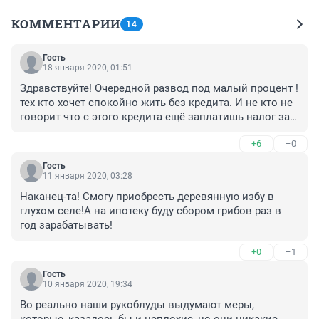
КОММЕНТАРИИ
14
Гость
18 января 2020, 01:51
Здравствуйте! Очередной развод под малый процент !
тех кто хочет спокойно жить без кредита. И не кто не 
говорит что с этого кредита ещё заплатишь налог за 
полученную выгоду 35% вот так! Дальше будет по 
+6
–0
накатанной, Миньсельхоз через пол года откажется 
от субсидирования и банк поднимет % ставку (это 
Гость
оговорено в договоре). И удавка затянется руками 
11 января 2020, 03:28
банка на тех кто ещё вчера дышал полной грудью а не 
Наканец-та! Смогу приобресть деревянную избу в 
ходил под гнетом государства.
глухом селе!А на ипотеку буду сбором грибов раз в 
год зарабатывать!
+0
–1
Гость
10 января 2020, 19:34
Во реально наши рукоблуды выдумают меры, 