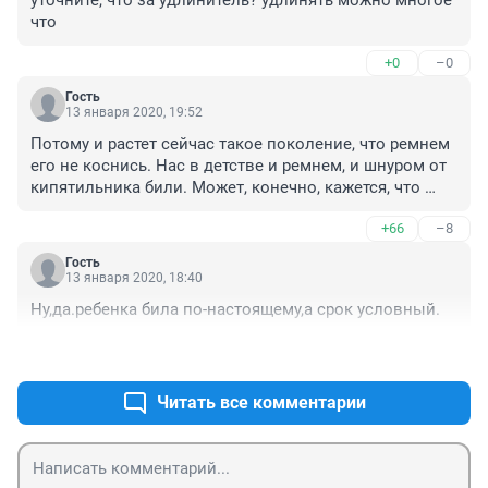
уточните, что за удлинитель? удлинять можно многое 
что
+0
–0
Гость
13 января 2020, 19:52
Потому и растет сейчас такое поколение, что ремнем 
его не коснись. Нас в детстве и ремнем, и шнуром от 
кипятильника били. Может, конечно, кажется, что 
несправедливо. Но зато знали, что за дело. А 
+66
–8
нынешние - разбалованные, "права" свои качают. 
Неродной ребенок ещё как может выбесить своими 
Гость
сравнениями - А вот мне не купили потому что у меня 
13 января 2020, 18:40
мамы нет, хотя все для него можешь делать. Я не 
Ну,да.ребенка била по-настоящему,а срок условный.
оправдываю эту опекуншу, но дети совсем 
приобнаглели. И родные, и не родные. 
+19
–0
Читать все комментарии