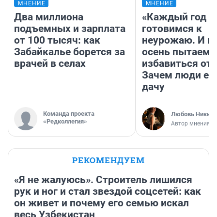
МНЕНИЕ
МНЕНИЕ
Два миллиона
«Каждый год 
подъемных и зарплата
готовимся к
от 100 тысяч: как
неурожаю. И 
Забайкалье борется за
осень пытаемс
врачей в селах
избавиться от 
Зачем люди ез
дачу
Команда проекта
Любовь Никити
«Редколлегия»
Автор мнения
РЕКОМЕНДУЕМ
«Я не жалуюсь». Строитель лишился
рук и ног и стал звездой соцсетей: как
он живет и почему его семью искал
весь Узбекистан