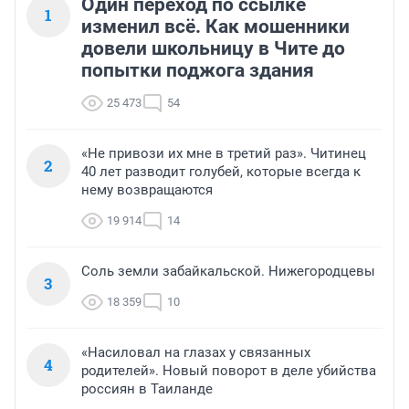
Один переход по ссылке
1
изменил всё. Как мошенники
довели школьницу в Чите до
попытки поджога здания
25 473
54
«Не привози их мне в третий раз». Читинец
2
40 лет разводит голубей, которые всегда к
нему возвращаются
19 914
14
Соль земли забайкальской. Нижегородцевы
3
18 359
10
«Насиловал на глазах у связанных
4
родителей». Новый поворот в деле убийства
россиян в Таиланде