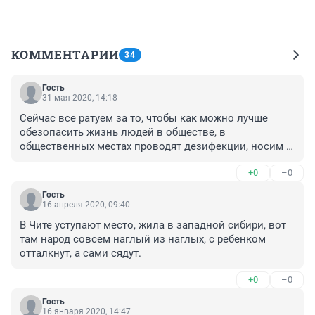
КОММЕНТАРИИ
34
Гость
31 мая 2020, 14:18
Сейчас все ратуем за то, чтобы как можно лучше 
обезопасить жизнь людей в обществе, в 
общественных местах проводят дезифекции, носим 
маски А в городских маршрутках как не мылись 
+0
–0
салоны месяцами, так и не моются, ни о какой 
дезинфекции и речи нет. Это не маршрутные такси, а 
Гость
свинарники, рассадники заразы. Транспортная 
16 апреля 2020, 09:40
инспекция, Администрация города и края, АУУУУ, Вам 
В Чите уступают место, жила в западной сибири, вот 
что нет до этого дела?
там народ совсем наглый из наглых, с ребенком 
отталкнут, а сами сядут.
+0
–0
Гость
16 января 2020, 14:47