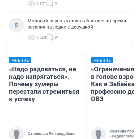
9 171
9
Молодой парень утонул в Арахлее во время
5
катания на лодке с девушкой
6 530
91
МНЕНИЕ
МНЕНИЕ
«Надо радоваться, не
«Ограничения 
надо напрягаться».
в голове взрос
Почему зумеры
Как в Забайка
перестали стремиться
профессию дет
к успеху
ОВЗ
Команда проек
Станислав Ринчиндабаев
«Редколлегия»