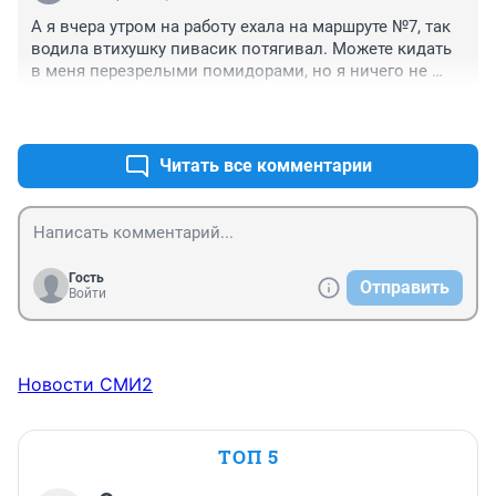
А я вчера утром на работу ехала на маршруте №7, так 
водила втихушку пивасик потягивал. Можете кидать 
в меня перезрелыми помидорами, но я ничего не 
сказала, потому что уже сидела в салоне одна. 
+4
–3
Читать все комментарии
Гость
Отправить
Войти
Новости СМИ2
ТОП 5