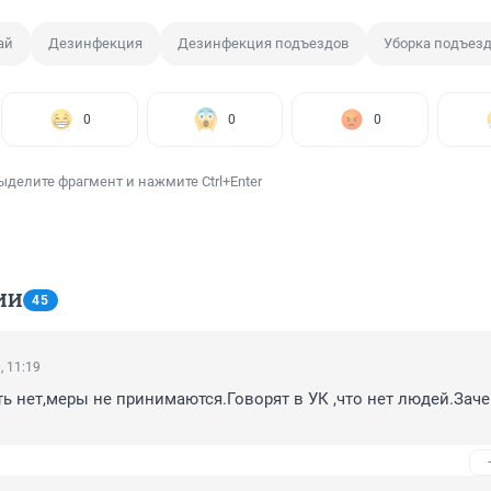
ай
Дезинфекция
Дезинфекция подъездов
Уборка подъез
0
0
0
ыделите фрагмент и нажмите Ctrl+Enter
ИИ
45
, 11:19
ь нет,меры не принимаются.Говорят в УК ,что нет людей.Зачем