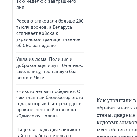
всю неделю с завтрашнего
дня
Россию атаковали больше 200
тысяч дронов, а Беларусь
стягивает войска к
украинской границе: главное
об СВО за неделю
Ушла из дома. Полиция и
добровольцы ищут 10-летнюю
школьницу, пропавшую без
вести в Чите
«Никого нельзя победить». О
чем главный блокбастер этого
Как уточнили в
года, который бьет рекорды в
обрабатывать 
прокате: честный отзыв на
стены, дверные
«Одиссею» Нолана
кодовых замков
мест общего по
Лицевая гладь для чайников:
гайд от набора петель до
реже чем один р