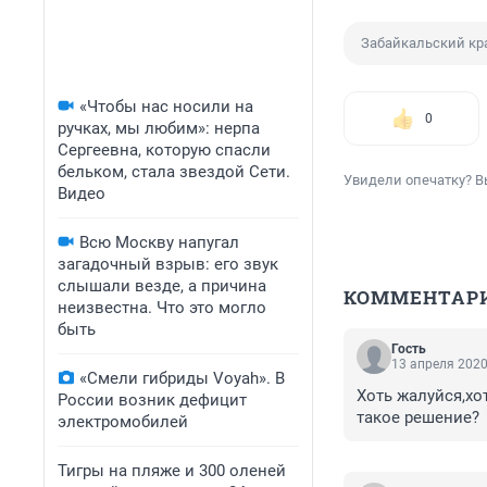
Забайкальский кр
«Чтобы нас носили на
0
ручках, мы любим»: нерпа
Сергеевна, которую спасли
бельком, стала звездой Сети.
Увидели опечатку? В
Видео
Всю Москву напугал
загадочный взрыв: его звук
слышали везде, а причина
КОММЕНТАР
неизвестна. Что это могло
быть
Гость
13 апреля 2020
«Смели гибриды Voyah». В
Хоть жалуйся,хот
России возник дефицит
такое решение?
электромобилей
Тигры на пляже и 300 оленей