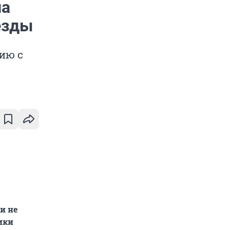
на
езды
ию с
и не
ики