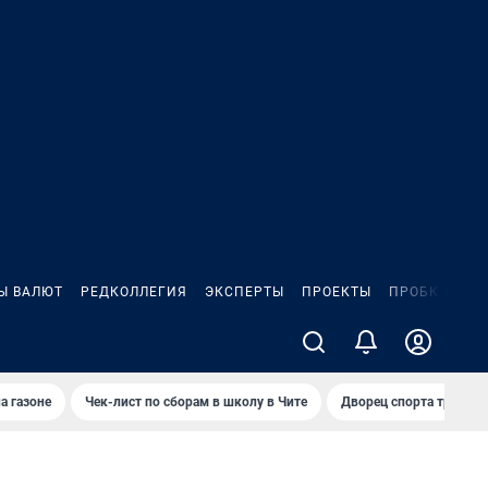
Ы ВАЛЮТ
РЕДКОЛЛЕГИЯ
ЭКСПЕРТЫ
ПРОЕКТЫ
ПРОБКИ
ИГ
а газоне
Чек-лист по сборам в школу в Чите
Дворец спорта требую