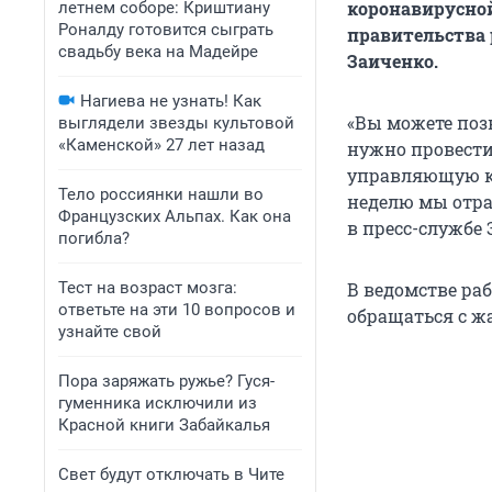
коронавирусной
летнем соборе: Криштиану
Роналду готовится сыграть
правительства 
свадьбу века на Мадейре
Заиченко.
Нагиева не узнать! Как
«Вы можете позв
выглядели звезды культовой
«Каменской» 27 лет назад
нужно провести
управляющую к
Тело россиянки нашли во
неделю мы отра
Французских Альпах. Как она
в пресс-службе
погибла?
Тест на возраст мозга:
В ведомстве ра
ответьте на эти 10 вопросов и
обращаться с жал
узнайте свой
Пора заряжать ружье? Гуся-
гуменника исключили из
Красной книги Забайкалья
Свет будут отключать в Чите