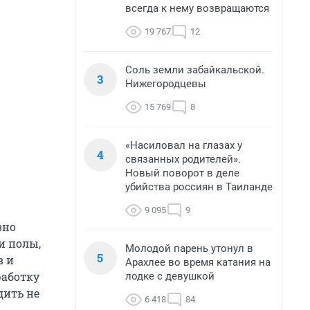
всегда к нему возвращаются
19 767
12
Соль земли забайкальской.
3
Нижегородцевы
15 769
8
«Насиловал на глазах у
4
связанных родителей».
Новый поворот в деле
убийства россиян в Таиланде
9 095
9
вно
и полы,
Молодой парень утонул в
5
в и
Арахлее во время катания на
работку
лодке с девушкой
дить не
6 418
84