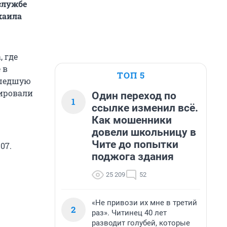
службе
хаила
 где
 в
ТОП 5
ошедшую
тировали
Один переход по
1
ссылке изменил всё.
Как мошенники
довели школьницу в
Чите до попытки
07.
поджога здания
25 209
52
«Не привози их мне в третий
2
раз». Читинец 40 лет
разводит голубей, которые