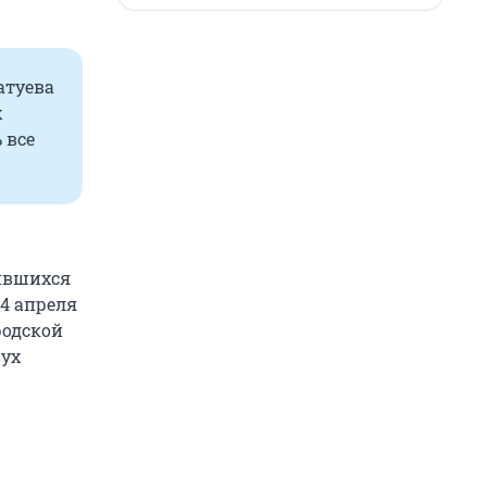
атуева
х
 все
.
зившихся
4 апреля
родской
вух