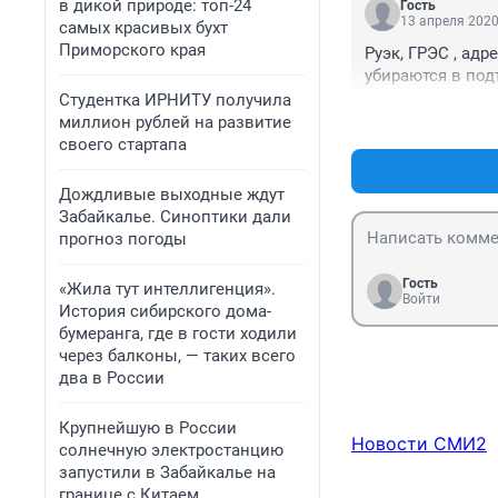
в дикой природе: топ-24
Гость
13 апреля 2020
самых красивых бухт
Приморского края
Руэк, ГРЭС , адр
убираются в под
Студентка ИРНИТУ получила
миллион рублей на развитие
своего стартапа
Дождливые выходные ждут
Забайкалье. Синоптики дали
прогноз погоды
Гость
«Жила тут интеллигенция».
Войти
История сибирского дома-
бумеранга, где в гости ходили
через балконы, — таких всего
два в России
Крупнейшую в России
Новости СМИ2
солнечную электростанцию
запустили в Забайкалье на
границе с Китаем