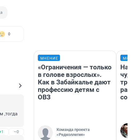
да
0
МНЕНИЕ
МНЕНИ
«Ограничения — только
Насле
в голове взрослых».
чудом
Как в Забайкалье дают
транс
профессию детям с
разне
ОВЗ
совет
 ,тогда  
Команда проекта
+1
–0
«Редколлегия»