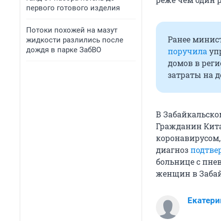
первого готового изделия
Потоки похожей на мазут
Ранее минис
жидкости разлились после
дождя в парке ЗабВО
поручила
уп
домов в реги
затраты на 
В Забайкальском
Гражданин Кита
коронавирусом,
диагноз
подтве
больнице с пне
женщин в Забай
Екатери