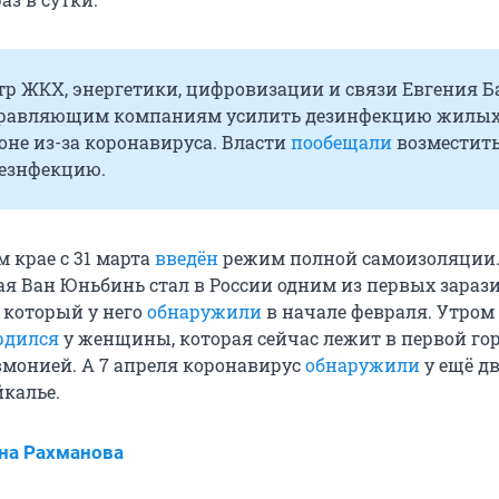
тр ЖКХ, энергетики, цифровизации и связи Евгения Б
равляющим компаниям усилить дезинфекцию жилы
оне из-за коронавируса. Власти
пообещали
возместить
дезнфекцию.
 крае с 31 марта
введён
режим полной самоизоляции
я Ван Юньбинь стал в России одним из первых зара
 который у него
обнаружили
в начале февраля. Утром 
рдился
у женщины, которая сейчас лежит в первой го
вмонией. А 7 апреля коронавирус
обнаружили
у ещё д
калье.
на Рахманова