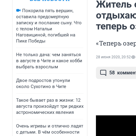
Житель 
Покорила пять вершин,
отдыхаю
оставила предсмертную
записку и послание сыну. Что
теперь о
с телом Натальи
Наговициной, погибшей на
Пике Победы
«Теперь озер
Не только дача: чем заняться
28 июня 2020, 20:52
в августе в Чите и какое хобби
выбрать взрослым
58
коммен
Двое подростов утонули
около Сухотино в Чите
Такое бывает раз в жизни: 12
августа произойдут три редких
астрономических явления
Очень игривы и отлично ладят
с детьми. В чём особенности