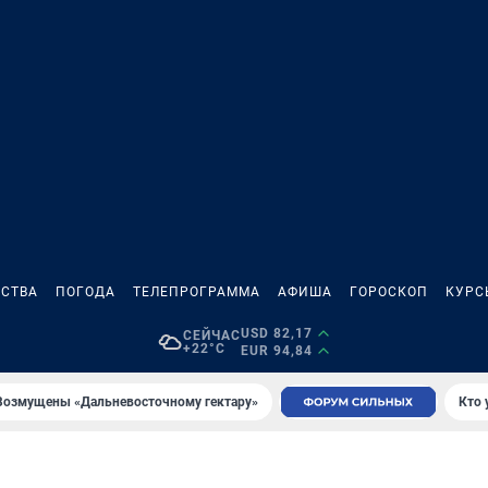
СТВА
ПОГОДА
ТЕЛЕПРОГРАММА
АФИША
ГОРОСКОП
КУРС
USD 82,17
СЕЙЧАС
+22°C
EUR 94,84
Возмущены «Дальневосточному гектару»
Кто 