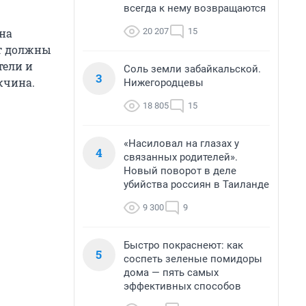
всегда к нему возвращаются
20 207
15
дна
ит должны
тели и
Соль земли забайкальской.
3
жчина.
Нижегородцевы
18 805
15
«Насиловал на глазах у
4
связанных родителей».
Новый поворот в деле
убийства россиян в Таиланде
9 300
9
Быстро покраснеют: как
5
соспеть зеленые помидоры
дома — пять самых
эффективных способов