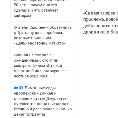
50 лет — зачем она это
сделала и что отвечает
«Снимал перед з
хейтерам
проблема, водо
действовать ка
Жители Смоленки обратились
дворники, и бл
к Трутневу из-за проблем,
которые принес им
«Дальневосточный гектар»
«Финал не совпал с
ожиданиями»: стоит ли
смотреть фильм «Старый
орел» на большом экране —
честная рецензия
Лимонные сады,
европейский Байкал и
очередь к статуе Джульетты:
путешественница съездила в
Италию и рассказала, сколько
денег потратила