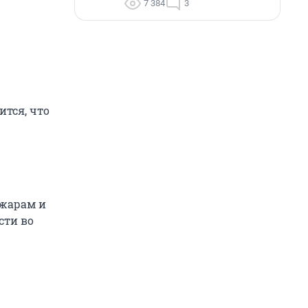
7 384
3
ится, что
ожарам и
сти во