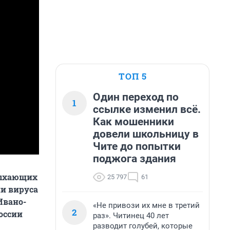
ТОП 5
Один переход по
1
ссылке изменил всё.
Как мошенники
довели школьницу в
Чите до попытки
поджога здания
дыхающих
25 797
61
ии вируса
Ивано-
«Не привози их мне в третий
2
оссии
раз». Читинец 40 лет
разводит голубей, которые