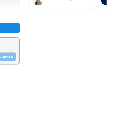
+0
–0
равить