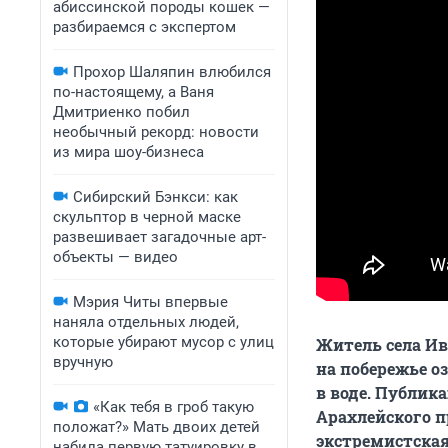
абиссинской породы кошек —
разбираемся с экспертом
Прохор Шаляпин влюбился
по-настоящему, а Ваня
Дмитриенко побил
необычный рекорд: новости
из мира шоу-бизнеса
Сибирский Бэнкси: как
скульптор в черной маске
развешивает загадочные арт-
объекты — видео
Мэрия Читы впервые
наняла отдельных людей,
которые убирают мусор с улиц
Житель села И
вручную
на побережье о
в воде. Публик
«Как тебя в гроб такую
Арахлейского п
положат?» Мать двоих детей
экстремистская
набила первую татуировку в