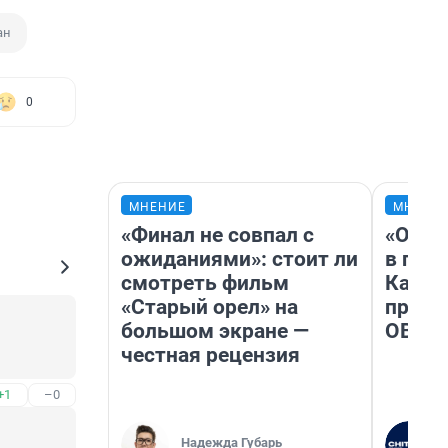
ан
0
МНЕНИЕ
МНЕНИ
«Финал не совпал с
«Огра
ожиданиями»: стоит ли
в гол
смотреть фильм
Как в
«Старый орел» на
профе
большом экране —
ОВЗ
честная рецензия
+1
–0
Надежда Губарь