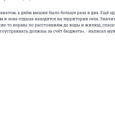
акатом, а днём машин было больше раза в два. Ещё о
ём и зона отдыха находятся на территории села. Знач
кие-то нормы по расстояниям до воды и жилищ, спаса
агоустраивать должны за счёт бюджета», - написал му