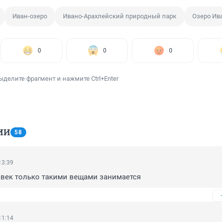
Иван-озеро
Ивано-Арахлейский природный парк
Озеро Ив
0
0
0
ыделите фрагмент и нажмите Ctrl+Enter
ИИ
58
13:39
век только такими вещами занимается 
11:14