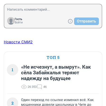
лишь воспоминания рожденных в СССР!
Гость
Отправить
Войти
Новости СМИ2
ТОП 5
«Не исчезнут, а вымрут». Как
1
сёла Забайкалья теряют
надежду на будущее
26 353
46
Один переход по ссылке изменил всё. Как
2
мошенники довели школьницу в Чите до