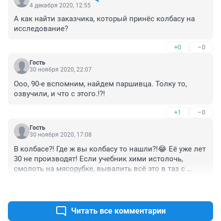
4 декабря 2020, 12:55
А как найти заказчика, который принёс колбасу на 
исследование?
+0
–0
Гость
30 ноября 2020, 22:07
Ооо, 90-е вспомним, найдем паршивца. Толку то, 
озвучили, и что с этого.!?! 
+1
–0
Гость
30 ноября 2020, 17:08
В колбасе?! Где ж вы колбасу то нашли?!😂 Её уже лет 
30 не производят! Если учебник хими истолочь, 
смолоть на мясорубке, вывалить всё это в таз с 
крахмалом и топленым салом, добавить пару кубиков 
+18
–1
куриного бульона, то по составу это будет ближе к 
колбасе, чем к той субстанции из Светофоров, 
Абсолютов и Привозов, именуемой колбасой.Хлеб, 
Читать все комментарии
молоко, сыр.пельмени.овощи и фрукты - это всего 