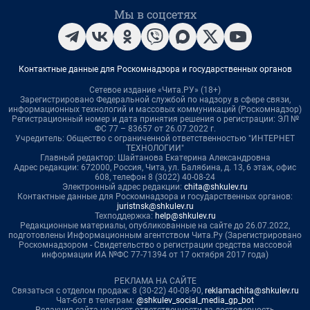
Мы в соцсетях
Контактные данные для Роскомнадзора и государственных органов
Сетевое издание «Чита.РУ» (18+)
Зарегистрировано Федеральной службой по надзору в сфере связи,
информационных технологий и массовых коммуникаций (Роскомнадзор)
Регистрационный номер и дата принятия решения о регистрации: ЭЛ №
ФС 77 – 83657 от 26.07.2022 г.
Учредитель: Общество с ограниченной ответственностью "ИНТЕРНЕТ
ТЕХНОЛОГИИ"
Главный редактор: Шайтанова Екатерина Александровна
Адрес редакции: 672000, Россия, Чита, ул. Балябина, д. 13, 6 этаж, офис
608, телефон 8 (3022) 40-08-24
Электронный адрес редакции:
chita@shkulev.ru
Контактные данные для Роскомнадзора и государственных органов:
juristnsk@shkulev.ru
Техподдержка:
help@shkulev.ru
Редакционные материалы, опубликованные на сайте до 26.07.2022,
подготовлены Информационным агентством Чита.Ру (Зарегистрировано
Роскомнадзором - Свидетельство о регистрации средства массовой
информации ИА №ФС 77-71394 от 17 октября 2017 года)
РЕКЛАМА НА САЙТЕ
Связаться с отделом продаж: 8 (30-22) 40-08-90,
reklamachita@shkulev.ru
Чат-бот в телеграм:
@shkulev_social_media_gp_bot