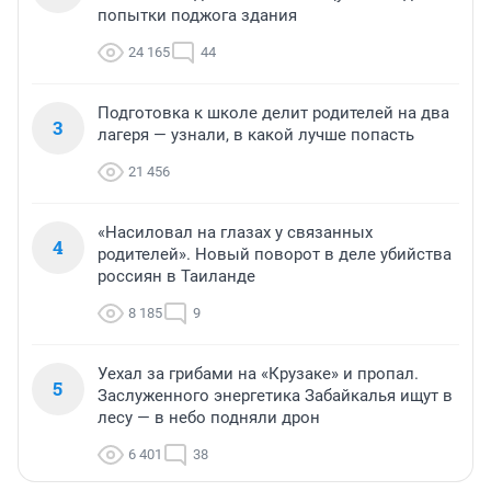
попытки поджога здания
24 165
44
Подготовка к школе делит родителей на два
3
лагеря — узнали, в какой лучше попасть
21 456
«Насиловал на глазах у связанных
4
родителей». Новый поворот в деле убийства
россиян в Таиланде
8 185
9
Уехал за грибами на «Крузаке» и пропал.
5
Заслуженного энергетика Забайкалья ищут в
лесу — в небо подняли дрон
6 401
38