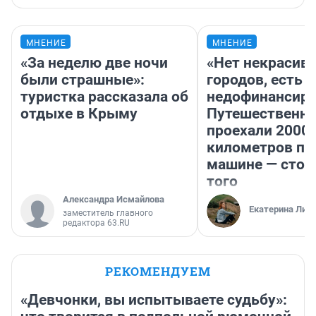
МНЕНИЕ
МНЕНИЕ
«За неделю две ночи
«Нет некрасив
были страшные»:
городов, есть
туристка рассказала об
недофинансиро
отдыхе в Крыму
Путешественн
проехали 2000
километров по 
машине — стои
того
Александра Исмайлова
Екатерина Лит
заместитель главного
редактора 63.RU
РЕКОМЕНДУЕМ
«Девчонки, вы испытываете судьбу»: