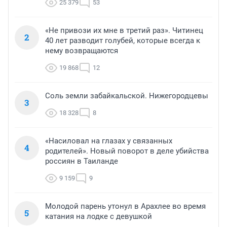
25 379
53
«Не привози их мне в третий раз». Читинец
2
40 лет разводит голубей, которые всегда к
нему возвращаются
19 868
12
Соль земли забайкальской. Нижегородцевы
3
18 328
8
«Насиловал на глазах у связанных
4
родителей». Новый поворот в деле убийства
россиян в Таиланде
9 159
9
Молодой парень утонул в Арахлее во время
5
катания на лодке с девушкой