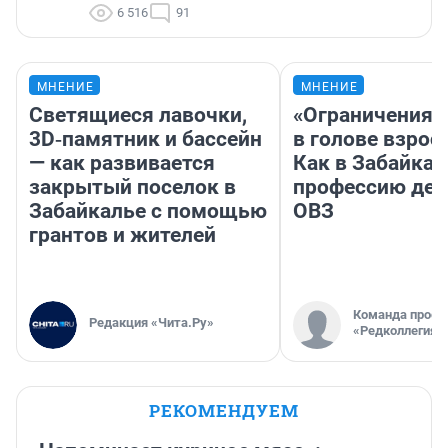
6 516
91
МНЕНИЕ
МНЕНИЕ
Светящиеся лавочки,
«Ограничения 
3D‑памятник и бассейн
в голове взрос
— как развивается
Как в Забайка
закрытый поселок в
профессию дет
Забайкалье с помощью
ОВЗ
грантов и жителей
Команда проек
Редакция «Чита.Ру»
«Редколлегия»
РЕКОМЕНДУЕМ