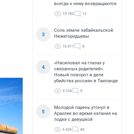
всегда к нему возвращаются
19 783
12
Соль земли забайкальской.
3
Нижегородцевы
16 817
8
«Насиловал на глазах у
4
связанных родителей».
Новый поворот в деле
убийства россиян в Таиланде
9 104
9
Молодой парень утонул в
5
Арахлее во время катания на
лодке с девушкой
6 426
84