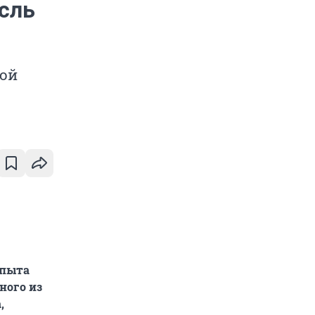
сль
ной
опыта
ного из
,