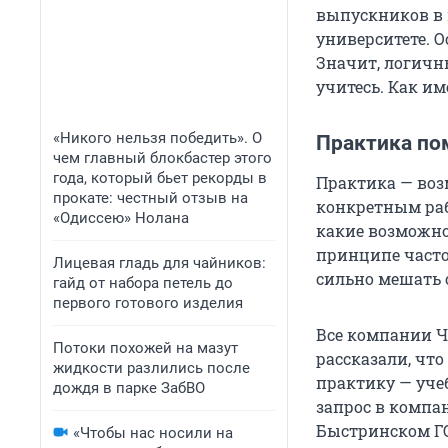
выпускников в 
университете. О
Значит, логичн
учитесь. Как и
«Никого нельзя победить». О
Практика по
чем главный блокбастер этого
года, который бьет рекорды в
Практика — воз
прокате: честный отзыв на
конкретным раб
«Одиссею» Нолана
какие возможно
принципе часто
Лицевая гладь для чайников:
сильно мешать 
гайд от набора петель до
первого готового изделия
Все компании Ч
Потоки похожей на мазут
рассказали, чт
жидкости разлились после
практику — уче
дождя в парке ЗабВО
запрос в компа
Быстринском ГО
«Чтобы нас носили на