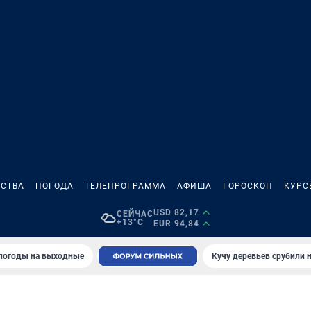
СТВА
ПОГОДА
ТЕЛЕПРОГРАММА
АФИША
ГОРОСКОП
КУРС
USD 82,17
СЕЙЧАС
+13°C
EUR 94,84
 погоды на выходные
Кучу деревьев срубили н