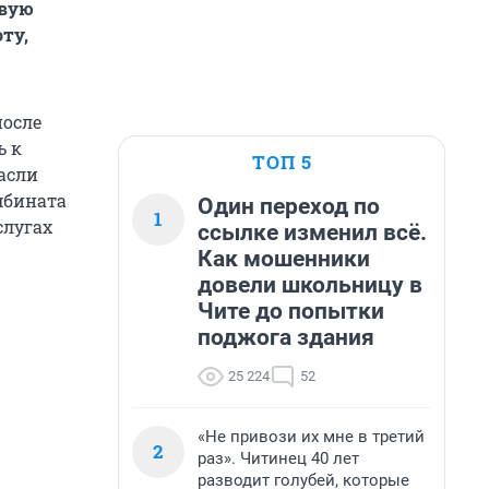
овую
ту,
после
ь к
ТОП 5
асли
омбината
Один переход по
1
слугах
ссылке изменил всё.
Как мошенники
довели школьницу в
Чите до попытки
поджога здания
25 224
52
«Не привози их мне в третий
2
раз». Читинец 40 лет
разводит голубей, которые