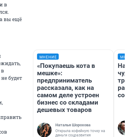
и в
лся.
а вы ещё
и
МНЕНИЕ
МНЕНИ
ожидать,
«Покупаешь кота в
Насле
 в
мешке»:
чудом
 не будет
предприниматель
транс
рассказала, как на
разне
самом деле устроен
совет
бизнес со складами
,
дешевых товаров
аправить
Наталья Шорохова
сов
Открыла кофейную точку на
деньги соцразвития