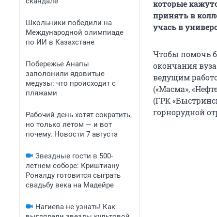
скандале
которые кажут
принять в колл
Школьники победили на
учась в универ
Международной олимпиаде
по ИИ в Казахстане
Чтобы помочь б
Побережье Анапы
окончания вуза
заполонили ядовитые
ведущим работо
медузы: что происходит с
(«Масма», «Нефт
пляжами
(ГРК «Быстринс
горнорудной отр
Рабочий день хотят сократить,
но только летом — и вот
почему. Новости 7 августа
Звездные гости в 500-
летнем соборе: Криштиану
Роналду готовится сыграть
свадьбу века на Мадейре
Нагиева не узнать! Как
выглядели звезды культовой