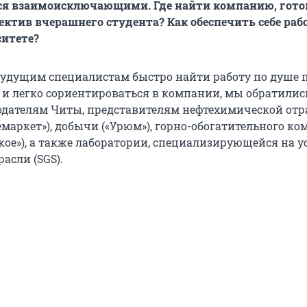
ся взаимоисключающими. Где найти компанию, гот
ектив вчерашнего студента? Как обеспечить себе рабо
ситете?
удущим специалистам быстро найти работу по душе 
 и легко сориентироваться в компании, мы обратилис
дателям Читы, представителям нефтехимической отр
емаркет»), добычи («Урюм»), горно-обогатительного к
кое»), а также лаборатории, специализирующейся на у
асли (SGS).