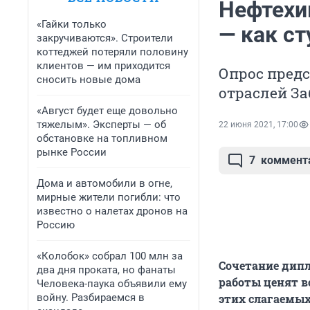
Нефтехи
«Гайки только
— как ст
закручиваются». Строители
коттеджей потеряли половину
клиентов — им приходится
Опрос пред
сносить новые дома
отраслей За
«Август будет еще довольно
тяжелым». Эксперты — об
22 июня 2021, 17:00
обстановке на топливном
рынке России
7
коммент
Дома и автомобили в огне,
мирные жители погибли: что
известно о налетах дронов на
Россию
«Колобок» собрал 100 млн за
Сочетание дипл
два дня проката, но фанаты
работы ценят вс
Человека-паука объявили ему
войну. Разбираемся в
этих слагаемых