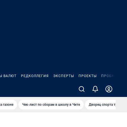
Ы ВАЛЮТ
РЕДКОЛЛЕГИЯ
ЭКСПЕРТЫ
ПРОЕКТЫ
ПРОБКИ
ИГ
а газоне
Чек-лист по сборам в школу в Чите
Дворец спорта требую