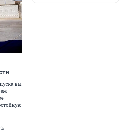
сти
ыпуска вы
шем
ое
достойную
1%