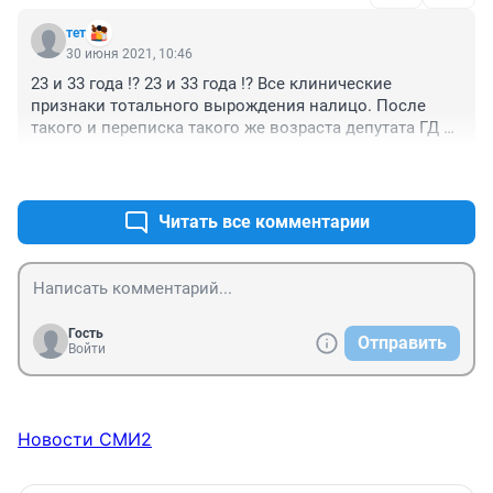
тет
30 июня 2021, 10:46
23 и 33 года !? 23 и 33 года !? Все клинические 
признаки тотального вырождения налицо. После 
такого и переписка такого же возраста депутата ГД и 
кандидата в депутаты Носова воспринимается, как 
+33
–2
поведенческая норма. Так, сказать, плоть от плоти 
народа, представительная власть, порождение 
общества и времени.
Читать все комментарии
Гость
Отправить
Войти
Новости СМИ2