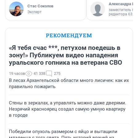
Александра Ис
Стас Соколов
заместитель гл
Эксперт
редактора 63.RU
РЕКОМЕНДУЕМ
«Я тебя счас ***, петухом поедешь в
зону!» Публикуем видео нападения
уральского гопника на ветерана СВО
19 часов
41 338
275
В лесах Архангельской области много лисичек: как их
правильно пожарить
Стены в зеркалах, а управлять можно даже дверями.
Незрячий красноярец создал самую умную квартиру
в городе
Победили опухоль размером с яйцо и вытащили
младенца с того света. Пять историй врачей из