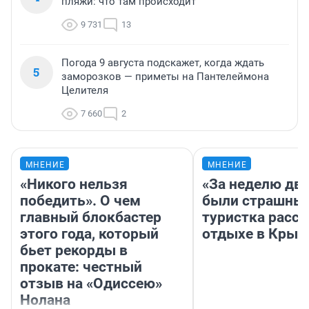
пляжи: что там происходит
9 731
13
Погода 9 августа подскажет, когда ждать
5
заморозков — приметы на Пантелеймона
Целителя
7 660
2
МНЕНИЕ
МНЕНИЕ
«Никого нельзя
«За неделю две
победить». О чем
были страшные
главный блокбастер
туристка расск
этого года, который
отдыхе в Крым
бьет рекорды в
прокате: честный
отзыв на «Одиссею»
Нолана