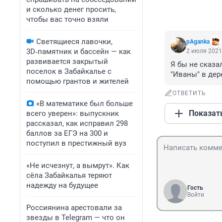
и сколько денег просить,
чтобы вас точно взяли
Светящиеся лавочки,
pAganka
3D‑памятник и бассейн — как
2 июля 2021,
развивается закрытый
Я бы не сказа
поселок в Забайкалье с
"Иваны" в дере
помощью грантов и жителей
ОТВЕТИТЬ
«В математике был больше
Показат
всего уверен»: выпускник
рассказал, как исправил 298
баллов за ЕГЭ на 300 и
поступил в престижный вуз
«Не исчезнут, а вымрут». Как
сёла Забайкалья теряют
надежду на будущее
Гость
Войти
Россиянина арестовали за
звезды в Telegram — что он