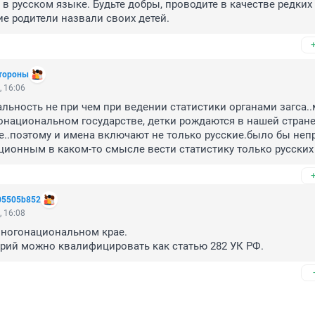
в русском языке. Будьте добры, проводите в качестве редких и
е родители назвали своих детей. 
стороны
 16:06
льность не при чем при ведении статистики органами загса..
национальном государстве, детки рождаются в нашей стране 
е..поэтому и имена включают не только русские.было бы неп
ионным в каком-то смысле вести статистику только русских
05505b852
 16:08
ногонациональном крае.
рий можно квалифицировать как статью 282 УК РФ.