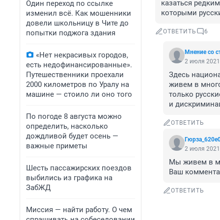
казаться редким 
Один переход по ссылке
которыми русски
изменил всё. Как мошенники
довели школьницу в Чите до
ОТВЕТИТЬ
6
попытки поджога здания
Мнение со 
«Нет некрасивых городов,
2 июля 2021,
есть недофинансированные».
Путешественники проехали
Здесь национа
2000 километров по Уралу на
живем в много
машине — стоило ли оно того
только русски
и дискриминац
По погоде 8 августа можно
ОТВЕТИТЬ
определить, насколько
дождливой будет осень —
Гюрза_620e
важные приметы
2 июля 2021,
Мы живем в м
Шесть пассажирских поездов
Ваш коммента
выбились из графика на
ЗабЖД
ОТВЕТИТЬ
Миссия — найти работу. О чем
спрашивать на собеседовании