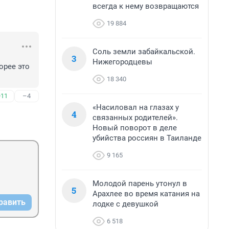
всегда к нему возвращаются
19 884
Соль земли забайкальской.
3
Нижегородцевы
рее это 
18 340
+11
–4
«Насиловал на глазах у
4
связанных родителей».
Новый поворот в деле
убийства россиян в Таиланде
9 165
Молодой парень утонул в
5
Арахлее во время катания на
равить
лодке с девушкой
6 518