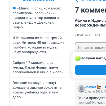
ПЕРЕЙТИ К ПУ
7 комме
«Минус — слишком много
спойлеров»: российский
ниндзя-скульптор снялся в
Афина и Идрис
сериале «Дом Дракона».
новорождённых 
Видео
2 июля 2021, 15:41
«Не привози их мне в третий
раз». Читинец 40 лет разводит
голубей, которые всегда к
нему возвращаются
Получай награ
Собрал 1,7 миллиона за
месяц. Какой фильм тянул
Гость
Войти
забайкальцев в кино в июле?
Осенние каникулы станут
дольше, а зимние сократят в
Zhasmin
2 июля 2021, 1
новом учебном году: в чём
дело
Зачем приводят 
прочие? Каждое 