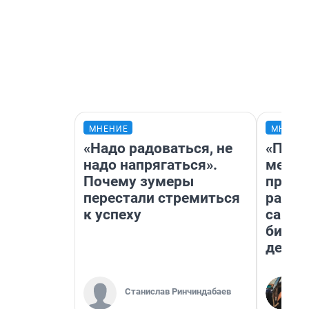
МНЕНИЕ
МНЕНИ
«Надо радоваться, не
«Поку
надо напрягаться».
мешке
Почему зумеры
предп
перестали стремиться
расска
к успеху
самом
бизне
дешев
Станислав Ринчиндабаев