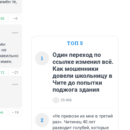
мён те, 
+36
–6
ТОП 5
мы 
не 
Один переход по
равильно 
1
ссылке изменил всё.
 имен.
Как мошенники
+12
–21
довели школьницу в
Чите до попытки
поджога здания
25 406
+6
–19
«Не привози их мне в третий
2
раз». Читинец 40 лет
разводит голубей, которые