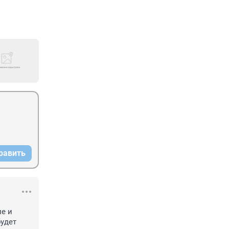
равить
е и 
удет 