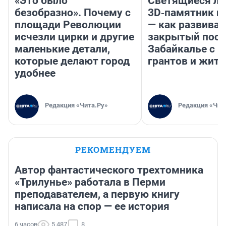
«Это было
Светящиеся ла
безобразно». Почему с
3D‑памятник и
площади Революции
— как развивае
исчезли цирки и другие
закрытый посе
маленькие детали,
Забайкалье с 
которые делают город
грантов и жите
удобнее
Редакция «Чита.Ру»
Редакция «Чит
РЕКОМЕНДУЕМ
Автор фантастического трехтомника
«Трилунье» работала в Перми
преподавателем, а первую книгу
написала на спор — ее история
6 часов
5 487
8