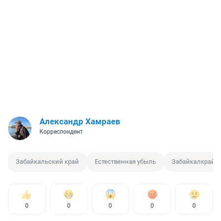
Александр Хамраев
Корреспондент
Забайкальский край
Естественная убыль
Забайкалкрайст
0
0
0
0
0