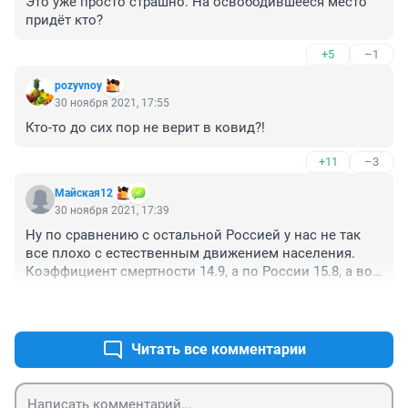
Это уже просто страшно. На освободившееся место 
придёт кто?
+5
–1
pozyvnoy
30 ноября 2021, 17:55
Кто-то до сих пор не верит в ковид?!
+11
–3
Майская12
30 ноября 2021, 17:39
Ну по сравнению с остальной Россией у нас не так 
все плохо с естественным движением населения.  
Коэффициент смертности 14.9, а по России 15.8, а во 
многих регионах, в основном центральных,  от 17 и 
+15
–2
выше.
И коэффициент рождаемости у нас 11.5, а по России 
9. 6, в других регионах ниже среднего.
Читать все комментарии
В хваленой Белгородской области коэффициент 
смертности 16, а коэффициент рождаемости 8. В 
Краснодарском крае 10.4 и 16.3, в Новосибирской 10.4 