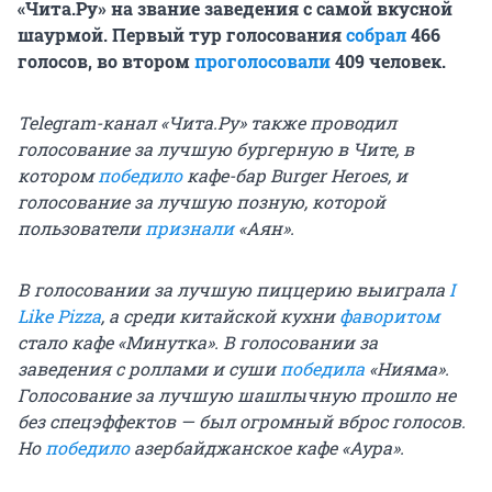
«Чита.Ру» на звание заведения с самой вкусной
шаурмой. Первый тур голосования
собрал
466
голосов, во втором
проголосовали
409 человек.
Telegram-канал «Чита.Ру» также проводил
голосование за лучшую бургерную в Чите, в
котором
победило
кафе-бар Burger Heroes, и
голосование за лучшую позную, которой
пользователи
признали
«Аян».
В голосовании за лучшую пиццерию выиграла
I
Like Pizza
, а среди китайской кухни
фаворитом
стало кафе «Минутка». В голосовании за
заведения с роллами и суши
победила
«Нияма».
Голосование за лучшую шашлычную прошло не
без спецэффектов — был огромный вброс голосов.
Но
победило
азербайджанское кафе «Аура».