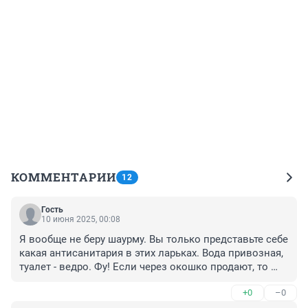
КОММЕНТАРИИ
12
Гость
10 июня 2025, 00:08
Я вообще не беру шаурму. Вы только представьте себе 
какая антисанитария в этих ларьках. Вода привозная, 
туалет - ведро. Фу! Если через окошко продают, то 
ещё страшнее. Невидно ни состояние кухни, ни 
+0
–0
состояние рук и ногтей повара. 🤢 Говорят они там 