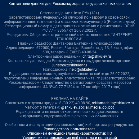
Контактные данные для Роскомнадзора и государственных органов
Сетевое издание «Чита.РУ» (18+)
Зарегистрировано Федеральной службой по надзору в сфере связи,
информационных технологий и массовых коммуникаций (Роскомнадзор)
Регистрационный номер и дата принятия решения о регистрации: ЭЛ №
ФС 77 – 83657 от 26.07.2022 г.
Учредитель: Общество с ограниченной ответственностью "ИНТЕРНЕТ
ТЕХНОЛОГИИ"
Главный редактор: Шайтанова Екатерина Александровна
Адрес редакции: 672000, Россия, Чита, ул. Балябина, д. 13, 6 этаж, офис
608, телефон 8 (3022) 40-08-24
Электронный адрес редакции:
chita@shkulev.ru
Контактные данные для Роскомнадзора и государственных органов:
juristnsk@shkulev.ru
Техподдержка:
help@shkulev.ru
Редакционные материалы, опубликованные на сайте до 26.07.2022,
подготовлены Информационным агентством Чита.Ру (Зарегистрировано
Роскомнадзором - Свидетельство о регистрации средства массовой
информации ИА №ФС 77-71394 от 17 октября 2017 года)
РЕКЛАМА НА САЙТЕ
Связаться с отделом продаж: 8 (30-22) 40-08-90,
reklamachita@shkulev.ru
Чат-бот в телеграм:
@shkulev_social_media_gp_bot
Редакция сайта не несет ответственности за достоверность
информации, содержащейся в рекламных объявлениях.
Особенности эксплуатации (использования) веб-портала регулируются:
Руководством пользователя
Описанием функциональных характеристик ПО
Условиями использования веб-портала и политикой