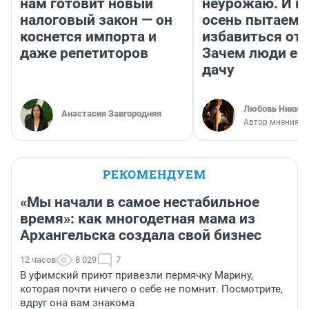
нам готовит новый
неурожаю. И 
налоговый закон — он
осень пытаемс
коснется импорта и
избавиться от 
даже репетиторов
Зачем люди ез
дачу
Любовь Никити
Анастасия Завгородняя
Автор мнения
РЕКОМЕНДУЕМ
«Мы начали в самое нестабильное
время»: как многодетная мама из
Архангельска создала свой бизнес
12 часов
8 029
7
В уфимский приют привезли пермячку Марину,
которая почти ничего о себе не помнит. Посмотрите,
вдруг она вам знакома