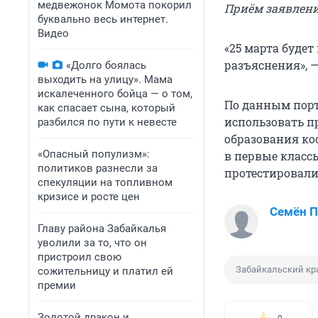
медвежонок Момота покорил
Приём заявлений
буквально весь интернет.
Видео
«25 марта будет
разъяснения», 
«Долго боялась
выходить на улицу». Мама
искалеченного бойца — о том,
По данным пор
как спасает сына, который
использовать п
разбился по пути к невесте
образования ко
«Опасный популизм»:
в первые классы
политиков разнесли за
протестировали
спекуляции на топливном
кризисе и росте цен
Семён 
Главу района Забайкалья
уволили за то, что он
пристроил свою
Забайкальский кр
сожительницу и платил ей
премии
Золотой дракон и