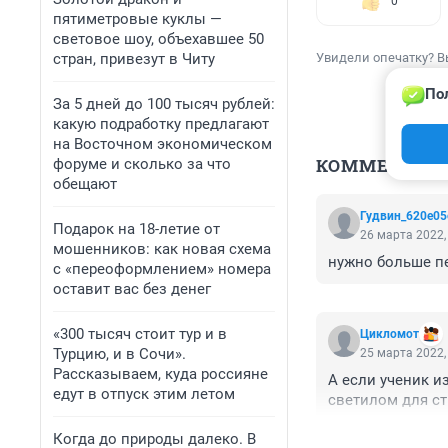
0
пятиметровые куклы —
световое шоу, объехавшее 50
стран, привезут в Читу
Увидели опечатку? В
По
За 5 дней до 100 тысяч рублей:
какую подработку предлагают
на Восточном экономическом
КОММЕНТАР
форуме и сколько за что
обещают
Гудвин_620e05
Подарок на 18-летие от
26 марта 2022,
мошенников: как новая схема
нужно больше пе
с «переоформлением» номера
оставит вас без денег
«300 тысяч стоит тур и в
Цикломот
Турцию, и в Сочи».
25 марта 2022,
Рассказываем, куда россияне
А если ученик и
едут в отпуск этим летом
светилом для ст
Когда до природы далеко. В