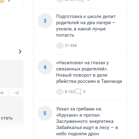
0
Подготовка к школе делит
3
родителей на два лагеря —
узнали, в какой лучше
попасть
21 454
«Насиловал на глазах у
4
связанных родителей».
Новый поворот в деле
убийства россиян в Таиланде
8 133
9
+9
–0
Уехал за грибами на
5
«Крузаке» и пропал.
стать 
Заслуженного энергетика
Забайкалья ищут в лесу — в
небо подняли дрон
+12
–2