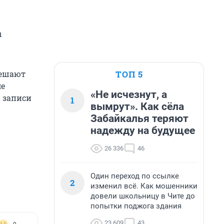
ы
ТОП 5
решают
ме
«Не исчезнут, а
а записи
1
вымрут». Как сёла
Забайкалья теряют
надежду на будущее
26 336
46
Один переход по ссылке
2
изменил всё. Как мошенники
довели школьницу в Чите до
попытки поджога здания
23 609
43