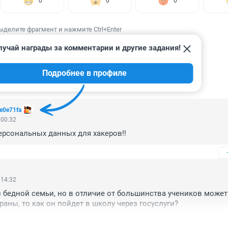
0
0
0
ыделите фрагмент и нажмите Ctrl+Enter
лучай награды за комментарии и другие задания!
Подробнее в профиле
ИИ
7
e0e71fa
 00:32
рсональных данных для хакеров!!
 14:32
з бедной семьи, но в отличие от большинства учеников может 
раны, то как он пойдет в школу через госуслуги?