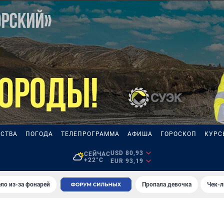
СТВА
ПОГОДА
ТЕЛЕПРОГРАММА
АФИША
ГОРОСКОП
КУРС
USD 80,93
СЕЙЧАС
+22°C
EUR 93,19
ло из-за фонарей
Пропала девочка
Чек-л