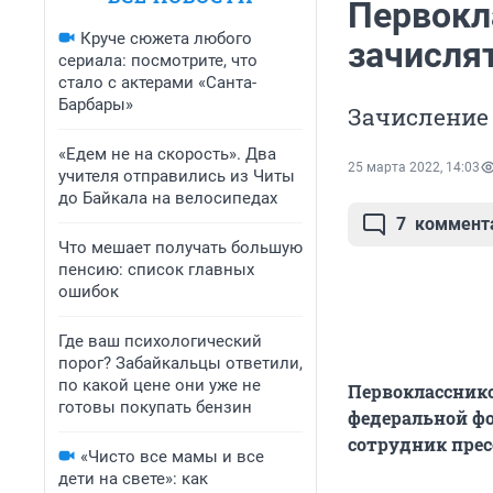
Первокл
Круче сюжета любого
зачисля
сериала: посмотрите, что
стало с актерами «Санта-
Барбары»
Зачисление 
«Едем не на скорость». Два
25 марта 2022, 14:03
учителя отправились из Читы
до Байкала на велосипедах
7
коммент
Что мешает получать большую
пенсию: список главных
ошибок
Где ваш психологический
порог? Забайкальцы ответили,
по какой цене они уже не
Первокласснико
готовы покупать бензин
федеральной фо
сотрудник прес
«Чисто все мамы и все
дети на свете»: как