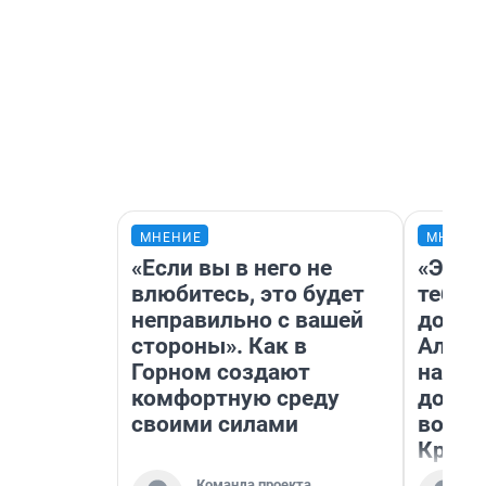
МНЕНИЕ
МНЕНИ
«Если вы в него не
«Эй, 
влюбитесь, это будет
тебя».
неправильно с вашей
догон
стороны». Как в
Алекс
Горном создают
на род
комфортную среду
дофа
своими силами
воспо
Красн
Команда проекта