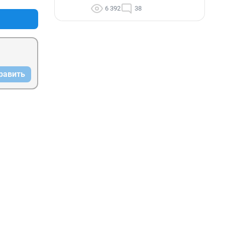
6 392
38
равить