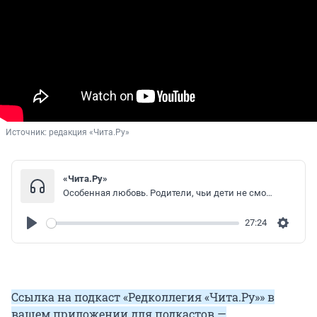
Источник: 
редакция «Чита.Ру»
«Чита.Ру»
Особенная любовь. Родители, чьи дети не смогут без них никогда
27:24
Play
Settin
Ссылка на подкаст «Редколлегия «Чита.Ру»» в
вашем приложении для подкастов —