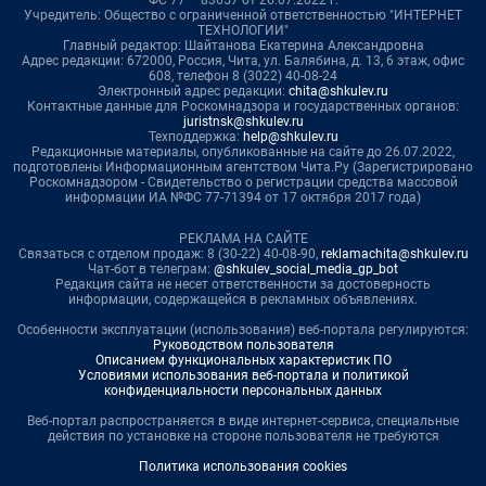
ФС 77 – 83657 от 26.07.2022 г.
Учредитель: Общество с ограниченной ответственностью "ИНТЕРНЕТ
ТЕХНОЛОГИИ"
Главный редактор: Шайтанова Екатерина Александровна
Адрес редакции: 672000, Россия, Чита, ул. Балябина, д. 13, 6 этаж, офис
608, телефон 8 (3022) 40-08-24
Электронный адрес редакции:
chita@shkulev.ru
Контактные данные для Роскомнадзора и государственных органов:
juristnsk@shkulev.ru
Техподдержка:
help@shkulev.ru
Редакционные материалы, опубликованные на сайте до 26.07.2022,
подготовлены Информационным агентством Чита.Ру (Зарегистрировано
Роскомнадзором - Свидетельство о регистрации средства массовой
информации ИА №ФС 77-71394 от 17 октября 2017 года)
РЕКЛАМА НА САЙТЕ
Связаться с отделом продаж: 8 (30-22) 40-08-90,
reklamachita@shkulev.ru
Чат-бот в телеграм:
@shkulev_social_media_gp_bot
Редакция сайта не несет ответственности за достоверность
информации, содержащейся в рекламных объявлениях.
Особенности эксплуатации (использования) веб-портала регулируются:
Руководством пользователя
Описанием функциональных характеристик ПО
Условиями использования веб-портала и политикой
конфиденциальности персональных данных
Веб-портал распространяется в виде интернет-сервиса, специальные
действия по установке на стороне пользователя не требуются
Политика использования cookies