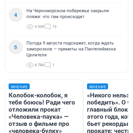
На Черноморском побережье закрыли
4
пляжи: что там происходит
9 339
13
Погода 9 августа подскажет, когда ждать
5
заморозков — приметы на Пантелеймона
Целителя
6 784
1
МНЕНИЕ
МНЕНИЕ
Колобок-колобок, я
«Никого нельз
тебя боюсь! Ради чего
победить». О ч
отложили прокат
главный блокб
«Человека-паука» —
этого года, ко
отзыв о фильме про
бьет рекорды 
«человека-булку»
прокате: честн