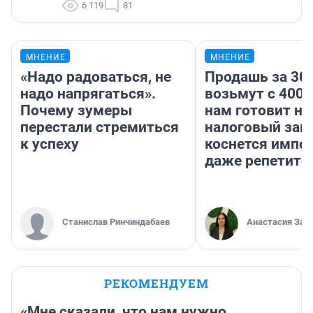
6 119
81
МНЕНИЕ
МНЕНИЕ
«Надо радоваться, не
Продашь за 300
надо напрягаться».
возьмут с 4000
Почему зумеры
нам готовит н
перестали стремиться
налоговый зако
к успеху
коснется импор
даже репетито
Станислав Ринчиндабаев
Анастасия Зав
РЕКОМЕНДУЕМ
«Мне сказали, что нам нужно