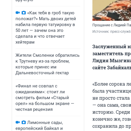
«Как тебя в гроб такую
положат?» Мать двоих детей
набила первую татуировку в
Прощание с Лидией Па
50 лет — зачем она это
Источник: 
пресс-служб
сделала и что отвечает
хейтерам
Заслуженный ю
заместитель пр
Жители Смоленки обратились
Лидия Мызгина 
к Трутневу из-за проблем,
которые принес им
сайте Забайкаль
Дальневосточный гектар
«Более сорока 
«Финал не совпал с
была участницей
ожиданиями»: стоит ли
не просто стал
смотреть фильм «Старый
орел» на большом экране —
— она сама, сво
честная рецензия
историю. Среди 
конечно же, го
Лимонные сады,
сохранила до пр
европейский Байкал и