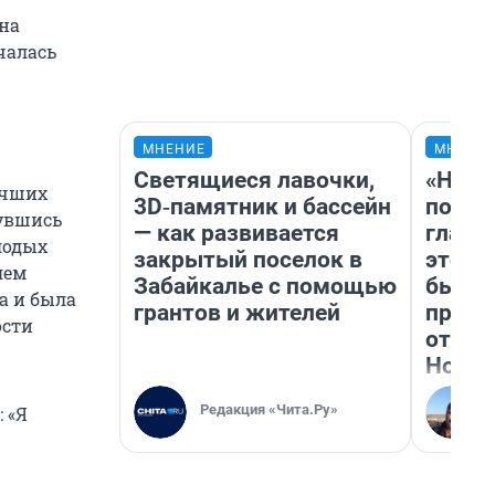
она
чалась
МНЕНИЕ
МНЕНИ
Светящиеся лавочки,
«Нико
учших
3D‑памятник и бассейн
побед
нувшись
— как развивается
главн
лодых
закрытый поселок в
этого
лем
Забайкалье с помощью
бьет 
а и была
грантов и жителей
прока
ости
отзыв
Нолан
Редакция «Чита.Ру»
 «Я