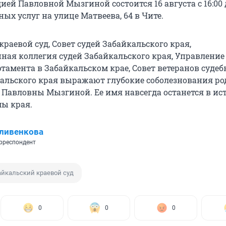
ей Павловной Мызгиной состоится 16 августа с 16:00 д
ых услуг на улице Матвеева, 64 в Чите.
раевой суд, Совет судей Забайкальского края,
ая коллегия судей Забайкальского края, Управление
тамента в Забайкальском крае, Совет ветеранов судеб
альского края выражают глубокие соболезнования р
Павловны Мызгиной. Ее имя навсегда останется в ис
мы края.
ливенкова
рреспондент
айкальский краевой суд
0
0
0