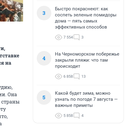
Быстро покраснеют: как
3
соспеть зеленые помидоры
дома — пять самых
эффективных способов
7 554
3
и,
На Черноморском побережье
тставке
4
закрыли пляжи: что там
ся на
происходит
6 858
13
удию,
Какой будет зима, можно
ии. Она
5
узнать по погоде 7 августа —
й страны
важные приметы
эту
то,
5 858
4
а