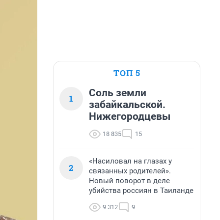
ТОП 5
Соль земли
1
забайкальской.
Нижегородцевы
18 835
15
«Насиловал на глазах у
2
связанных родителей».
Новый поворот в деле
убийства россиян в Таиланде
9 312
9