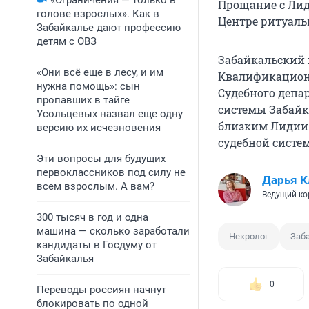
«Ограничения — только в
Прощание с Лиди
голове взрослых». Как в
Центре ритуальн
Забайкалье дают профессию
детям с ОВЗ
Забайкальский к
«Они всё еще в лесу, и им
Квалификационн
нужна помощь»: сын
Судебного депар
пропавших в тайге
системы Забайк
Усольцевых назвал еще одну
близким Лидии 
версию их исчезновения
судебной систе
Эти вопросы для будущих
первоклассников под силу не
Дарья К
всем взрослым. А вам?
Ведущий ко
300 тысяч в год и одна
машина — сколько заработали
Некролог
Заб
кандидаты в Госдуму от
Забайкалья
0
Переводы россиян начнут
блокировать по одной