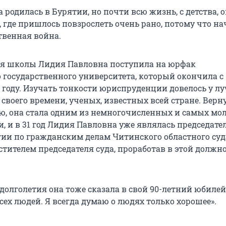
родилась в Бурятии, но почти всю жизнь, с детства, 
 где пришлось повзрослеть очень рано, потому что на
твенная война.
ия школы Лидия Павловна поступила на юрфак
 государственного университета, который окончила с
4 году. Изучать тонкости юриспруденции довелось у л
 своего времени, ученых, известных всей стране. Вер
ю, она стала одним из немногочисленных и самых мо
, и в 31 год Лидия Павловна уже являлась председате
гии по гражданским делам Читинского областного суд
стителем председателя суда, проработав в этой должн
 долголетия она тоже сказала в свой 90-летний юбилей:
ех людей. Я всегда думаю о людях только хорошее».