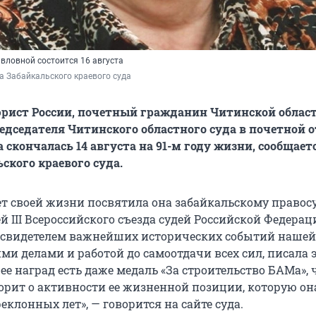
вловной состоится 16 августа
а Забайкальского краевого суда
рист России, почетный гражданин Читинской област
едседателя Читинского областного суда в почетной о
скончалась 14 августа на 91-м году жизни, сообщает
ского краевого суда.
лет своей жизни посвятила она забайкальскому правос
 III Всероссийского съезда судей Российской Федерац
а свидетелем важнейших исторических событий наше
ими делами и работой до самоотдачи всех сил, писала 
ее наград есть даже медаль «За строительство БАМа», ч
ворит о активности ее жизненной позиции, которую он
еклонных лет», — говорится на сайте суда.