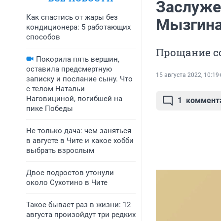
Заслуже
Как спастись от жары без
Мызгина
кондиционера: 5 работающих
способов
Прощание со
Покорила пять вершин,
оставила предсмертную
15 августа 2022, 10:19
записку и послание сыну. Что
с телом Натальи
Наговициной, погибшей на
1
коммент
пике Победы
Не только дача: чем заняться
в августе в Чите и какое хобби
выбрать взрослым
Двое подростов утонули
около Сухотино в Чите
Такое бывает раз в жизни: 12
августа произойдут три редких