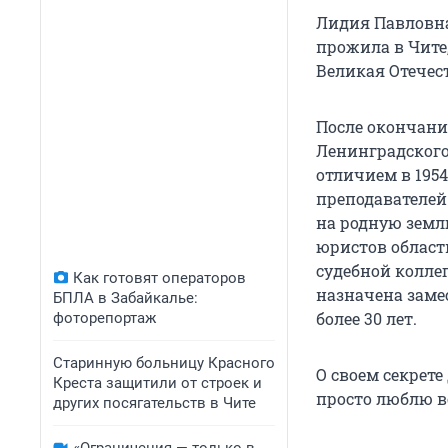
Лидия Павловна 
прожила в Чите,
Великая Отечес
После окончан
Ленинградского
отличием в 195
преподавателей
на родную земл
юристов области
судебной колле
Как готовят операторов
назначена заме
БПЛА в Забайкалье:
более 30 лет.
фоторепортаж
Старинную больницу Красного
О своем секрете
Креста защитили от строек и
просто люблю вс
других посягательств в Чите