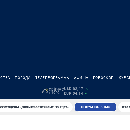
СТВА
ПОГОДА
ТЕЛЕПРОГРАММА
АФИША
ГОРОСКОП
КУРС
USD 82,17
СЕЙЧАС
+19°C
EUR 94,84
Возмущены «Дальневосточному гектару»
Кто 