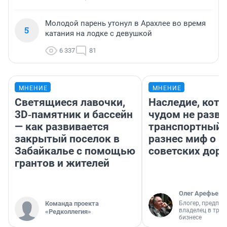
Молодой парень утонул в Арахлее во время
5
катания на лодке с девушкой
6 337
81
МНЕНИЕ
МНЕНИЕ
Светящиеся лавочки,
Наследие, кото
3D‑памятник и бассейн
чудом не разва
— как развивается
транспортный 
закрытый поселок в
разнес миф о 
Забайкалье с помощью
советских доро
грантов и жителей
Олег Арефьев
Команда проекта
Блогер, предпри
владелец в тра
«Редколлегия»
бизнесе