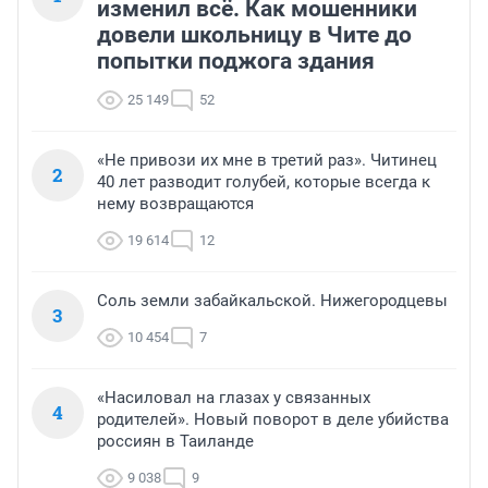
изменил всё. Как мошенники
довели школьницу в Чите до
попытки поджога здания
25 149
52
«Не привози их мне в третий раз». Читинец
2
40 лет разводит голубей, которые всегда к
нему возвращаются
19 614
12
Соль земли забайкальской. Нижегородцевы
3
10 454
7
«Насиловал на глазах у связанных
4
родителей». Новый поворот в деле убийства
россиян в Таиланде
9 038
9