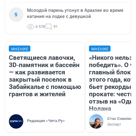
Молодой парень утонул в Арахлее во время
5
катания на лодке с девушкой
6 578
91
МНЕНИЕ
МНЕНИЕ
Светящиеся лавочки,
«Никого нельз
3D‑памятник и бассейн
победить». О ч
— как развивается
главный блокб
закрытый поселок в
этого года, ко
Забайкалье с помощью
бьет рекорды 
грантов и жителей
прокате: честн
отзыв на «Оди
Нолана
Стас Соколов
Редакция «Чита.Ру»
Эксперт