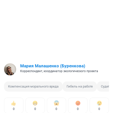
Мария Малашенко (Буренкова)
Корреспондент, координатор экологического проекта
Компенсация морального вреда
Гибель на работе
Судебн
0
0
0
0
0