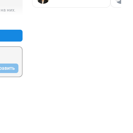
на них.
+1
–0
равить