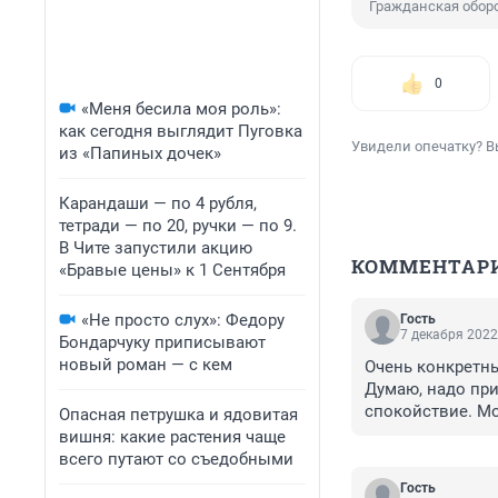
Гражданская обор
0
«Меня бесила моя роль»:
как сегодня выглядит Пуговка
Увидели опечатку? В
из «Папиных дочек»
Карандаши — по 4 рубля,
тетради — по 20, ручки — по 9.
В Чите запустили акцию
КОММЕНТАР
«Бравые цены» к 1 Сентября
«Не просто слух»: Федору
Гость
7 декабря 2022
Бондарчуку приписывают
новый роман — с кем
Очень конкретны
Думаю, надо при
спокойствие. Мо
Опасная петрушка и ядовитая
вишня: какие растения чаще
всего путают со съедобными
Гость