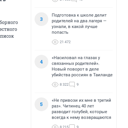
Подготовка к школе делит
3
родителей на два лагеря —
сборного
узнали, в какой лучше
естного
попасть
список
21 472
«Насиловал на глазах у
4
связанных родителей».
Новый поворот в деле
убийства россиян в Таиланде
8 322
9
«Не привози их мне в третий
5
раз». Читинец 40 лет
разводит голубей, которые
всегда к нему возвращаются
8 215
9