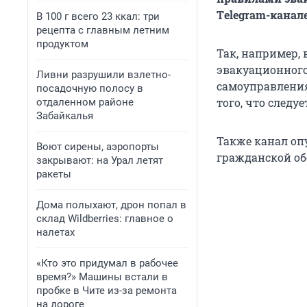
Тelegram-канале
В 100 г всего 23 ккал: три
рецепта с главным летним
продуктом
Так, например, 
эвакуационного 
Ливни разрушили взлетно-
самоуправления
посадочную полосу в
того, что следуе
отдаленном районе
Забайкалья
Также канал оп
Воют сирены, аэропорты
гражданской об
закрывают: на Урал летят
ракеты
Дома полыхают, дрон попал в
склад Wildberries: главное о
налетах
«Кто это придумал в рабочее
время?» Машины встали в
пробке в Чите из-за ремонта
на дороге