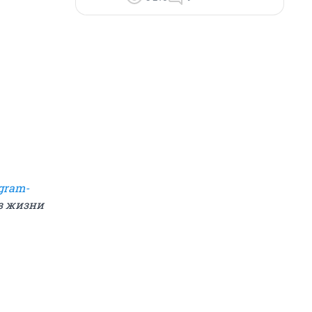
gram-
из жизни