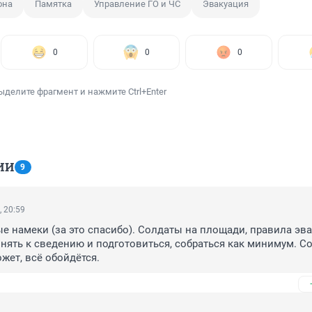
она
Памятка
Управление ГО и ЧС
Эвакуация
0
0
0
ыделите фрагмент и нажмите Ctrl+Enter
ИИ
9
, 20:59
е намеки (за это спасибо). Солдаты на площади, правила эва
нять к сведению и подготовиться, собраться как минимум. Со
жет, всё обойдётся.