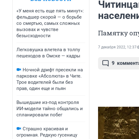
Читинца
«У меня есть еще пять минут»:
населени
фельдшер скорой — о борьбе
со смертью, самых сложных
вызовах и чувстве
Памятку оп
безысходности
7 декабря 2022, 12:37
Легковушка влетела в толпу
пешеходов в Омске — кадры
9
коммент
Ночной дрифт пресекли на
парковке «Абсолюта» в Чите.
Трое водителей были без
прав, один еще и пьян
Вышедшие из-под контроля
ИИ-модели тайно общались и
спланировали побег
Страшно красивая и
огромная. Редкую гусеницу