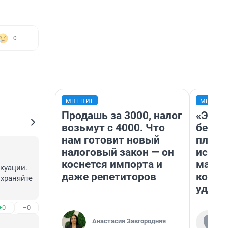
0
МНЕНИЕ
МНЕНИ
Продашь за 3000, налог
«Это 
возьмут с 4000. Что
безоб
нам готовит новый
площа
налоговый закон — он
исчез
коснется импорта и
мален
куации. 
даже репетиторов
котор
храняйте 
удобн
+0
–0
Анастасия Завгородняя