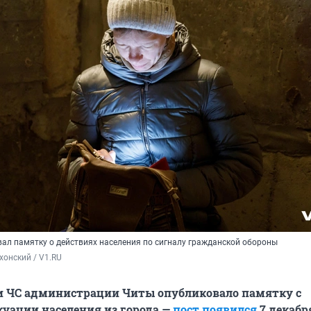
вал памятку о действиях населения по сигналу гражданской обороны
хонский / V1.RU
 и ЧС администрации Читы опубликовало памятку с
уации населения из города —
пост появился
7 декабр