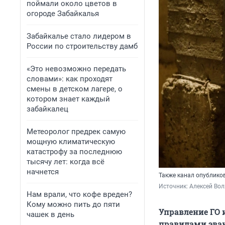
поймали около цветов в
огороде Забайкалья
Забайкалье стало лидером в
России по строительству дамб
«Это невозможно передать
словами»: как проходят
смены в детском лагере, о
котором знает каждый
забайкалец
Метеоролог предрек самую
мощную климатическую
катастрофу за последнюю
тысячу лет: когда всё
начнется
Также канал опублико
Источник: 
Алексей Вол
Нам врали, что кофе вреден?
Кому можно пить до пяти
Управление ГО
чашек в день
правилами эвак