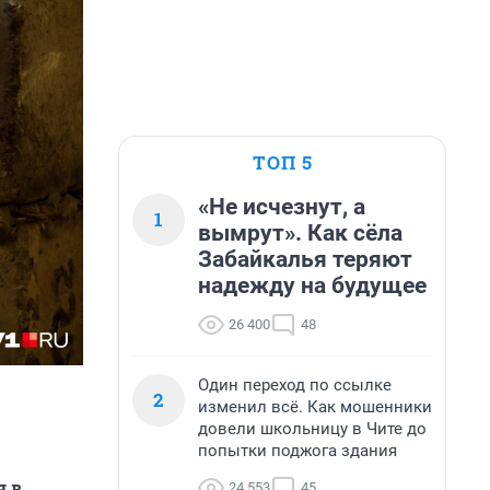
ТОП 5
«Не исчезнут, а
1
вымрут». Как сёла
Забайкалья теряют
надежду на будущее
26 400
48
Один переход по ссылке
2
изменил всё. Как мошенники
довели школьницу в Чите до
попытки поджога здания
я в
24 553
45