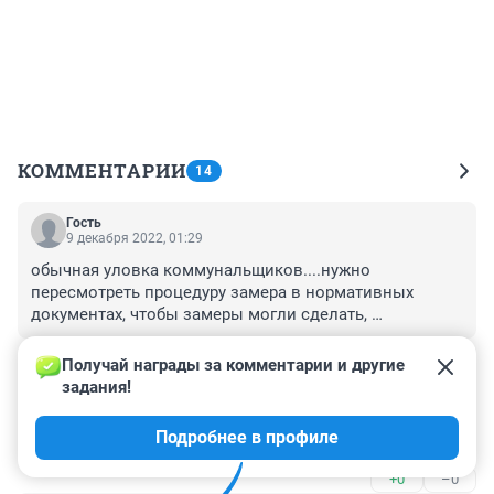
КОММЕНТАРИИ
14
Гость
9 декабря 2022, 01:29
обычная уловка коммунальщиков....нужно 
пересмотреть процедуру замера в нормативных 
документах, чтобы замеры могли сделать, 
например,эксперты со стороны
+0
–0
Получай награды за комментарии и другие 
задания!
Гость
9 декабря 2022, 00:41
Подробнее в профиле
100% в точку!!! Привыкли народ дурить!!!
+0
–0