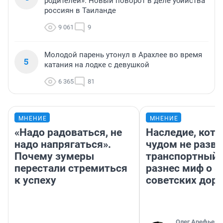
родителей». Новый поворот в деле убийства
россиян в Таиланде
9 061
9
Молодой парень утонул в Арахлее во время
5
катания на лодке с девушкой
6 365
81
МНЕНИЕ
МНЕНИЕ
«Надо радоваться, не
Наследие, кото
надо напрягаться».
чудом не разва
Почему зумеры
транспортный 
перестали стремиться
разнес миф о 
к успеху
советских доро
Олег Арефьев